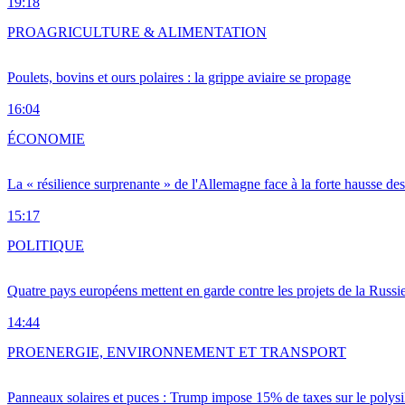
19:18
PRO
AGRICULTURE & ALIMENTATION
Poulets, bovins et ours polaires : la grippe aviaire se propage
16:04
ÉCONOMIE
La « résilience surprenante » de l'Allemagne face à la forte hausse de
15:17
POLITIQUE
Quatre pays européens mettent en garde contre les projets de la Russi
14:44
PRO
ENERGIE, ENVIRONNEMENT ET TRANSPORT
Panneaux solaires et puces : Trump impose 15% de taxes sur le polysi