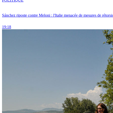
POLITIQUE
Sánchez riposte contre Meloni : l'Italie menacée de mesures de rétorsi
19:18