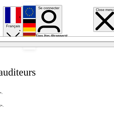
Se connecter
Close menu
English
Français
Deutsch
Vous êtes déconnecté.
Se connecter
Español
Lumières éteintes
auditeurs
».
s».