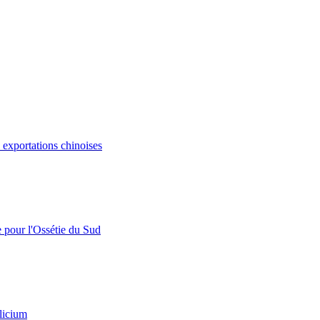
s exportations chinoises
e pour l'Ossétie du Sud
licium