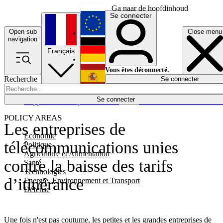
Ga naar de hoofdinhoud
Se connecter
Open sub
Close menu
English
navigation
Français
Deutsch
Vous êtes déconnecté.
Recherche
Se connecter
Español
Lumières éteintes
Se connecter
Rapporteur
Politique
Économie
Newsletters
Evénements
Em
POLICY AREAS
Les entreprises de
Economie
télécommunications unies
Politique
Agriculture et Alimentation
contre la baisse des tarifs
Santé
Technologies
d’itinérance
Energie, Environnement et Transport
Défense
Une fois n'est pas coutume, les petites et les grandes entreprises de