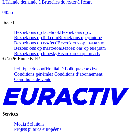
L'Islande demande à Bruxelles de rester à l'écart
08:36
Social
Bezoek ons op facebook
Bezoek ons op x
Bezoek ons op linkedin
Bezoek ons op youtube
Bezoek ons op rss-feed
Bezoek ons op instagram
Bezoek ons op mastodon
Bezoek ons op telegram
Bezoek ons op bluesky
Bezoek ons op threads
©
2026
Euractiv FR
Politique de confidentialité
Politique cookies
Conditions générales
Conditions d’abonnement
Conditions de vente
Services
Media Solutions
Projets publics européens