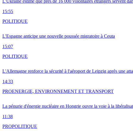
L'Ukraine estime que près de 16 000 volontaires étrangers servent da
15:55
POLITIQUE
L'Espagne anticipe une nouvelle poussée migratoire à Ceuta
15:07
POLITIQUE
L'Allemagne renforce la sécurité à l'aéroport de Leipzig après une at
14:33
PRO
ENERGIE, ENVIRONNEMENT ET TRANSPORT
La pénurie d'énergie nucléaire en Hongrie ouvre la voie à la libéralis
11:38
PRO
POLITIQUE