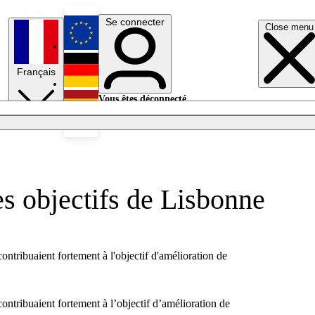
Se connecter
Close menu
English
Français
Deutsch
Vous êtes déconnecté.
Se connecter
Español
Lumières éteintes
des objectifs de Lisbonne
ntribuaient fortement à l'objectif d'amélioration de
ntribuaient fortement à l’objectif d’amélioration de