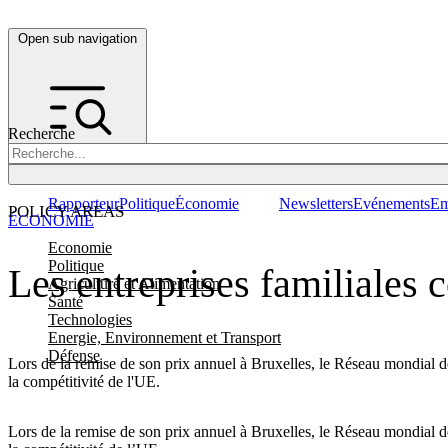
Open sub navigation
Recherche
Rapporteur
Politique
Économie
Newsletters
Evénements
Em
POLICY AREAS
ÉCONOMIE
Economie
Politique
Les entreprises familiales c
Agriculture et Alimentation
Santé
Technologies
Energie, Environnement et Transport
Défense
Lors de la remise de son prix annuel à Bruxelles, le Réseau mondial d
la compétitivité de l'UE.
Lors de la remise de son prix annuel à Bruxelles, le Réseau mondial d