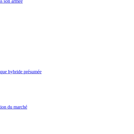
ns son armée
taque hybride présumée
ation du marché