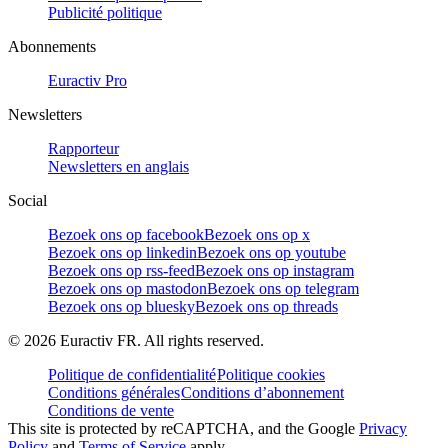
Publicité politique
Abonnements
Euractiv Pro
Newsletters
Rapporteur
Newsletters en anglais
Social
Bezoek ons op facebook
Bezoek ons op x
Bezoek ons op linkedin
Bezoek ons op youtube
Bezoek ons op rss-feed
Bezoek ons op instagram
Bezoek ons op mastodon
Bezoek ons op telegram
Bezoek ons op bluesky
Bezoek ons op threads
©
2026
Euractiv FR. All rights reserved.
Politique de confidentialité
Politique cookies
Conditions générales
Conditions d’abonnement
Conditions de vente
This site is protected by reCAPTCHA, and the Google
Privacy
Policy
and
Terms of Service
apply.