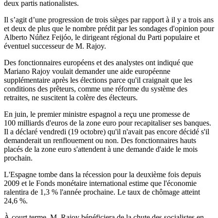
deux partis nationalistes.
Il s’agit d’une progression de trois sièges par rapport à il y a trois ans
et deux de plus que le nombre prédit par les sondages d'opinion pour
Alberto Núñez Feijóo, le dirigeant régional du Parti populaire et
éventuel successeur de M. Rajoy.
Des fonctionnaires européens et des analystes ont indiqué que
Mariano Rajoy voulait demander une aide européenne
supplémentaire après les élections parce qu'il craignait que les
conditions des prêteurs, comme une réforme du système des
retraites, ne suscitent la colère des électeurs.
En juin, le premier ministre espagnol a reçu une promesse de
100 milliards d'euros de la zone euro pour recapitaliser ses banques.
Il a déclaré vendredi (19 octobre) qu'il n'avait pas encore décidé s'il
demanderait un renflouement ou non. Des fonctionnaires hauts
placés de la zone euro s'attendent à une demande d'aide le mois
prochain.
L'Espagne tombe dans la récession pour la deuxième fois depuis
2009 et le Fonds monétaire international estime que l'économie
ralentira de 1,3 % l'année prochaine. Le taux de chômage atteint
24,6 %.
À court terme, M. Rajoy bénéficiera de la chute des socialistes en