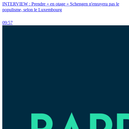
INTERVIEW : Prendre « en otage » Schengen n'enrayera pas le
populisme, selon le Luxembourg
09:57