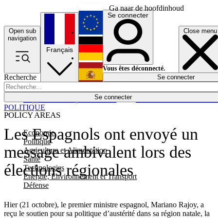
Ga naar de hoofdinhoud
Se connecter
Open sub
Close menu
English
navigation
Français
Deutsch
Vous êtes déconnecté.
Recherche
Se connecter
Español
Lumières éteintes
Se connecter
Rapporteur
Politique
Économie
Newsletters
Evénements
Em
POLITIQUE
POLICY AREAS
Les Espagnols ont envoyé un
Economie
Politique
message ambivalent lors des
Agriculture et Alimentation
Santé
élections régionales
Technologies
Energie, Environnement et Transport
Défense
Hier (21 octobre), le premier ministre espagnol, Mariano Rajoy, a
reçu le soutien pour sa politique d’austérité dans sa région natale, la