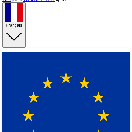
Français