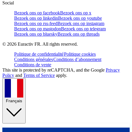
Social
Bezoek ons op facebook
Bezoek ons op x
Bezoek ons op linkedin
Bezoek ons op youtube
Bezoek ons op rss-feed
Bezoek ons op instagram
Bezoek ons op mastodon
Bezoek ons op telegram
Bezoek ons op bluesky
Bezoek ons op threads
©
2026
Euractiv FR. All rights reserved.
Politique de confidentialité
Politique cookies
Conditions générales
Conditions d’abonnement
Conditions de vente
This site is protected by reCAPTCHA, and the Google
Privacy
Policy
and
Terms of Service
apply.
Français