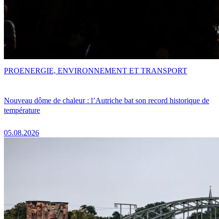
PRO
ENERGIE, ENVIRONNEMENT ET TRANSPORT
Nouveau dôme de chaleur : l’Autriche bat son record historique de
température
05.08.2026