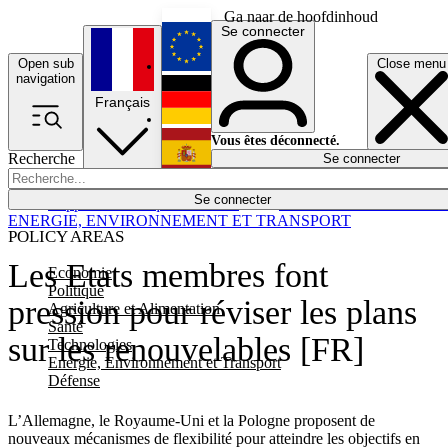
Ga naar de hoofdinhoud
Se connecter
Open sub
Close menu
English
navigation
Français
Deutsch
Vous êtes déconnecté.
Recherche
Se connecter
Español
Lumières éteintes
Se connecter
Rapporteur
Politique
Économie
Newsletters
Evénements
Em
ENERGIE, ENVIRONNEMENT ET TRANSPORT
POLICY AREAS
Les Etats membres font
Economie
Politique
pression pour réviser les plans
Agriculture et Alimentation
Santé
sur les renouvelables [FR]
Technologies
Energie, Environnement et Transport
Défense
L’Allemagne, le Royaume-Uni et la Pologne proposent de
nouveaux mécanismes de flexibilité pour atteindre les objectifs en