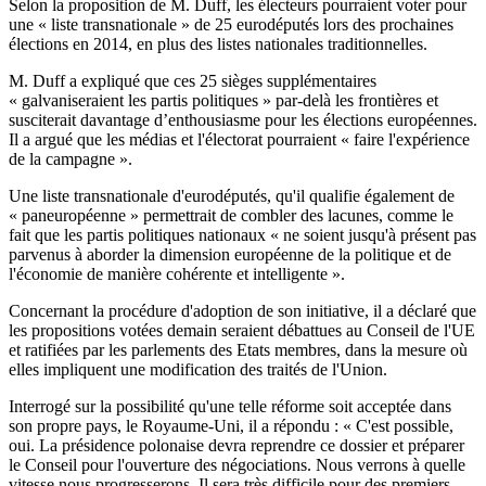
Selon la proposition de M. Duff, les électeurs pourraient voter pour
une « liste transnationale » de 25 eurodéputés lors des prochaines
élections en 2014, en plus des listes nationales traditionnelles.
M. Duff a expliqué que ces 25 sièges supplémentaires
« galvaniseraient les partis politiques » par-delà les frontières et
susciterait davantage d’enthousiasme pour les élections européennes.
Il a argué que les médias et l'électorat pourraient « faire l'expérience
de la campagne ».
Une liste transnationale d'eurodéputés, qu'il qualifie également de
« paneuropéenne » permettrait de combler des lacunes, comme le
fait que les partis politiques nationaux « ne soient jusqu'à présent pas
parvenus à aborder la dimension européenne de la politique et de
l'économie de manière cohérente et intelligente ».
Concernant la procédure d'adoption de son initiative, il a déclaré que
les propositions votées demain seraient débattues au Conseil de l'UE
et ratifiées par les parlements des Etats membres, dans la mesure où
elles impliquent une modification des traités de l'Union.
Interrogé sur la possibilité qu'une telle réforme soit acceptée dans
son propre pays, le Royaume-Uni, il a répondu : « C'est possible,
oui. La présidence polonaise devra reprendre ce dossier et préparer
le Conseil pour l'ouverture des négociations. Nous verrons à quelle
vitesse nous progresserons. Il sera très difficile pour des premiers