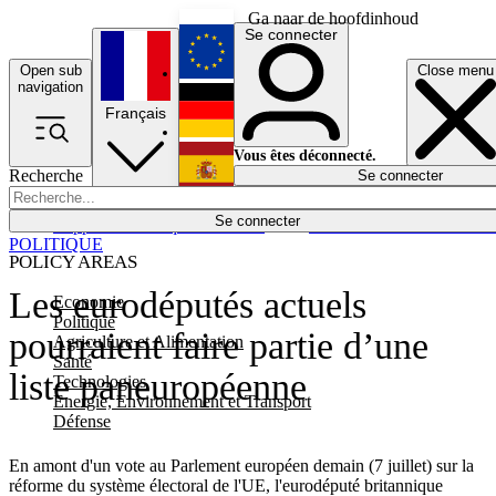
Ga naar de hoofdinhoud
Se connecter
Open sub
Close menu
English
navigation
Français
Deutsch
Vous êtes déconnecté.
Recherche
Se connecter
Español
Lumières éteintes
Se connecter
Rapporteur
Politique
Économie
Newsletters
Evénements
Em
POLITIQUE
POLICY AREAS
Les eurodéputés actuels
Economie
Politique
pourraient faire partie d’une
Agriculture et Alimentation
Santé
liste paneuropéenne
Technologies
Energie, Environnement et Transport
Défense
En amont d'un vote au Parlement européen demain (7 juillet) sur la
réforme du système électoral de l'UE, l'eurodéputé britannique