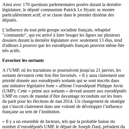
Ainsi avec 170 questions parlementaires posées durant la dernière
législature, le député communiste Patrick Le Hyaric se montre
particulièrement actif, et se classe dans le premier dixième des
députés.
L'influence du tout petit groupe socialiste français, rebaptisé
"commando", qui est arrivé à faire bouger les lignes sur plusieurs
dossiers durant la dernière législature avec seulement 13 élus, tend
d'ailleurs à prouver que les eurodéputés français peuvent même être
très actifs.
Favoriser les sortants
A l’UMP, où les tractations se poursuivent jusqu'au 21 janvier, les
sortants devraient cette fois être favorisés. « Il y aura clairement une
priorité donnée aux eurodéputés sortants qui se sont inscrits dans
une initiative législative forte » affirme l’eurodéputé Philippe Juvin
(UMP). Cette « prime aux sortants » devrait assurer aux eurodéputés
UMP en cours de mandat d’être davantage reconduits sur les listes
du parti pour les élections de mai 2014. Un changement de stratégie
qui s’inscrit clairement dans une volonté de développer l’influence
française au sein de l’institution.
« Il y a un ensemble de facteurs, tels que la probable baisse du
nombre d’eurodéputés UMP, le départ de Joseph Daul, président du