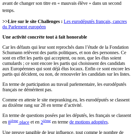
avant de changer son titre en
«
mauvais élève
»
dans un second
temps.
>>Lire sur le site Challenges :
Les eurodéputés français, cancres
du Parlement européen
Une activité concrète tout à fait honorable
Car les défauts qui leur sont reprochés dans l’étude de la Fondation
Schumann relèvent des partis politiques, et non des personnes. Ce
sont en effet les partis qui acceptent, ou non, que les élus soient
cumulards ; ce sont encore les partis qui choisissent des candidats
aux Européennes qui sont déjà élus locaux. Enfin ce sont encore les
partis qui décident, ou non, de renouveler les candidats sur les listes.
En terme de participation au travail parlementaire, les eurodéputés
français ne déméritent pas.
Comme en atteste le site mepranking.eu, les eurodéputés se classent
au dixième rang sur 28 en terme d’activité.
En terme de questions posées par les députés, les français se classent
ième
ième
en
8
place
et en
2
en terme
de motions adoptées
.
Une preuve tangible de leur influence, tout comme le nombre de