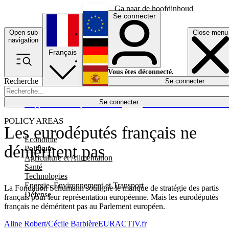
Ga naar de hoofdinhoud
Se connecter
Open sub
Close menu
English
navigation
Français
Deutsch
Vous êtes déconnecté.
Recherche
Se connecter
Español
Lumières éteintes
Se connecter
Rapporteur
Politique
Économie
Newsletters
Evénements
Em
POLICY AREAS
Les eurodéputés français ne
Economie
déméritent pas
Politique
Agriculture et Alimentation
Santé
Technologies
Energie, Environnement et Transport
La Fondation Schumann souligne le manque de stratégie des partis
Défense
français pour leur représentation européenne. Mais les eurodéputés
français ne déméritent pas au Parlement européen.
Aline Robert
/
Cécile Barbière
EURACTIV.fr