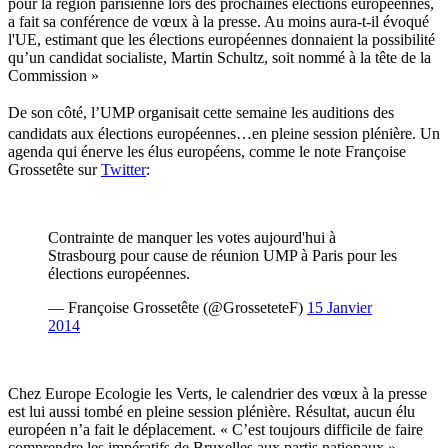
pour la région parisienne lors des prochaines élections européennes,
a fait sa conférence de vœux à la presse. Au moins aura-t-il évoqué
l'UE, estimant que les élections européennes donnaient la possibilité
qu’un candidat socialiste, Martin Schultz, soit nommé à la tête de la
Commission »
De son côté,
l
’UMP organisait cette semaine les auditions des
candidats aux élections européennes…en pleine session plénière. Un
agenda qui énerve les élus européens, comme le note Françoise
Grossetête sur
Twitter
:
Contrainte de manquer les votes aujourd'hui à
Strasbourg pour cause de réunion UMP à Paris pour les
élections européennes.
— Françoise Grossetête (@GrosseteteF)
15 Janvier
2014
Chez Europe Ecologie les Verts, le calendrier des vœux à la presse
est lui aussi tombé en pleine session plénière. Résultat, aucun élu
européen n’a fait le déplacement. « C’est toujours difficile de faire
comprendre les impératifs de Bruxelles aux partis nationaux »