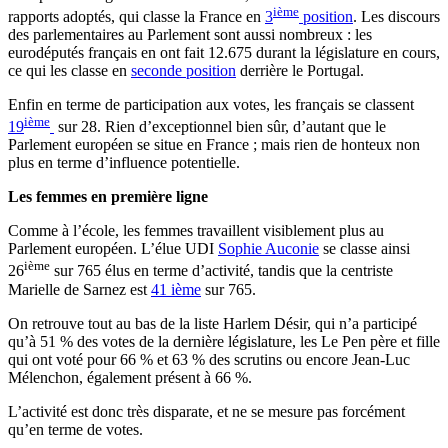
ième
rapports adoptés, qui classe la France en
3
position
. Les discours
des parlementaires au Parlement sont aussi nombreux : les
eurodéputés français en ont fait 12.675 durant la législature en cours,
ce qui les classe en
seconde position
derrière le Portugal.
Enfin en terme de participation aux votes, les français se classent
ième
19
sur 28. Rien d’exceptionnel bien sûr, d’autant que le
Parlement européen se situe en France ; mais rien de honteux non
plus en terme d’influence potentielle.
Les femmes en première ligne
Comme à l’école, les femmes travaillent visiblement plus au
Parlement européen. L’élue UDI
Sophie Auconie
se classe ainsi
ième
26
sur 765 élus en terme d’activité, tandis que la centriste
Marielle de Sarnez est
41 ième
sur 765.
On retrouve tout au bas de la liste Harlem Désir, qui n’a participé
qu’à 51 % des votes de la dernière législature, les Le Pen père et fille
qui ont voté pour 66 % et 63 % des scrutins ou encore Jean-Luc
Mélenchon, également présent à 66 %.
L’activité est donc très disparate, et ne se mesure pas forcément
qu’en terme de votes.