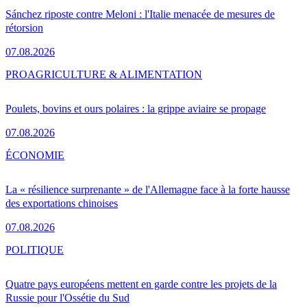
Sánchez riposte contre Meloni : l'Italie menacée de mesures de
rétorsion
07.08.2026
PRO
AGRICULTURE & ALIMENTATION
Poulets, bovins et ours polaires : la grippe aviaire se propage
07.08.2026
ÉCONOMIE
La « résilience surprenante » de l'Allemagne face à la forte hausse
des exportations chinoises
07.08.2026
POLITIQUE
Quatre pays européens mettent en garde contre les projets de la
Russie pour l'Ossétie du Sud