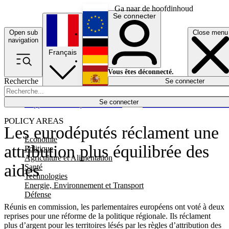
Ga naar de hoofdinhoud
Se connecter
Open sub
Close menu
English
navigation
Français
Deutsch
Vous êtes déconnecté.
Recherche
Se connecter
Español
Lumières éteintes
Se connecter
Rapporteur
Politique
Économie
Newsletters
Evénements
Em
POLICY AREAS
Les eurodéputés réclament une
Economie
attribution plus équilibrée des
Politique
Agriculture et Alimentation
aides
Santé
Technologies
Energie, Environnement et Transport
Défense
Réunis en commission, les parlementaires européens ont voté à deux
reprises pour une réforme de la politique régionale. Ils réclament
plus d’argent pour les territoires lésés par les règles d’attribution des