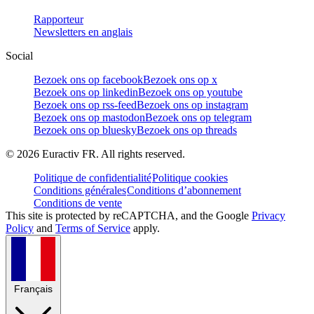
Rapporteur
Newsletters en anglais
Social
Bezoek ons op facebook
Bezoek ons op x
Bezoek ons op linkedin
Bezoek ons op youtube
Bezoek ons op rss-feed
Bezoek ons op instagram
Bezoek ons op mastodon
Bezoek ons op telegram
Bezoek ons op bluesky
Bezoek ons op threads
©
2026
Euractiv FR. All rights reserved.
Politique de confidentialité
Politique cookies
Conditions générales
Conditions d’abonnement
Conditions de vente
This site is protected by reCAPTCHA, and the Google
Privacy
Policy
and
Terms of Service
apply.
Français