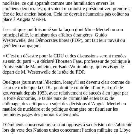
nucléaire, ce qui apparaît comme une humiliation envers les
chrétiens démocrates, qui voient un ministre président vert prendre la
tête de leur ancien bastion. Cela ne devrait néanmoins pas coûter sa
place à Angela Merkel.
Les critiques ont foisonné sur la façon dont Mme Merkel ou son
principal allié, le ministre des affaires étrangères, Guido
Westerwelle, des Démocrates libres (FDP), ont fait leur travail ou
géré leur campagne.
« C’est un désastre pour la CDU et des discussions seront menées
au sein du parti », a déclaré Thorsten Faas, professeur de politique à
l’université de Mannheim, en Bade-Wurtemberg, qui envisage le
départ de M. Westerwelle de la tête du FDP.
Quelques jours avant l’élection, lorsqu’il est devenu clair comme de
l'eau de roche que la CDU perdrait le contrôle d’un Etat qu’elle
gouvernait depuis 1953, avec relativement de succès à en juger par
la forte économie, le faible taux de criminalité et les taux de
chômage, des critiques au sujet des décisions d’Angela Merkel en
matière de nucléaire et de politique étrangère ont fleuri sur les
premières pages des journaux allemands.
D’éminents conservateurs se sont opposés à sa décision de s’abstenir
lors du vote des Nations unies concernant l’action militaire en Libye