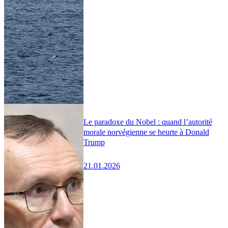
Le paradoxe du Nobel : quand l’autorité
morale norvégienne se heurte à Donald
Trump
21.01.2026