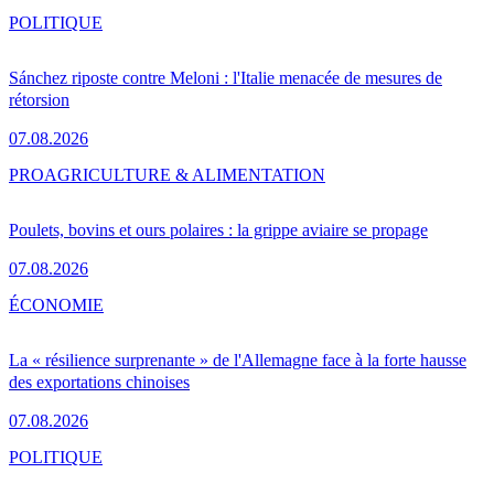
POLITIQUE
Sánchez riposte contre Meloni : l'Italie menacée de mesures de
rétorsion
07.08.2026
PRO
AGRICULTURE & ALIMENTATION
Poulets, bovins et ours polaires : la grippe aviaire se propage
07.08.2026
ÉCONOMIE
La « résilience surprenante » de l'Allemagne face à la forte hausse
des exportations chinoises
07.08.2026
POLITIQUE