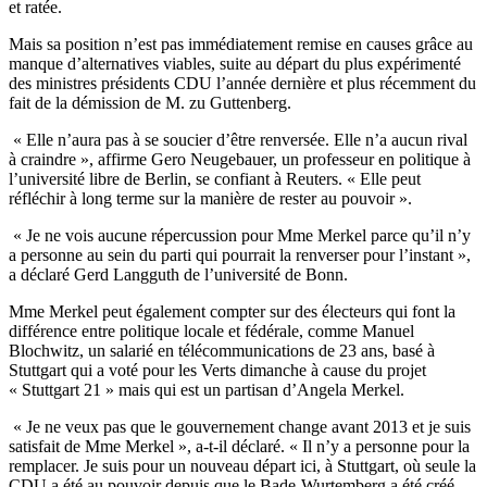
et ratée.
Mais sa position n’est pas immédiatement remise en causes grâce au
manque d’alternatives viables, suite au départ du plus expérimenté
des ministres présidents CDU l’année dernière et plus récemment du
fait de la démission de M. zu Guttenberg.
« Elle n’aura pas à se soucier d’être renversée. Elle n’a aucun rival
à craindre », affirme Gero Neugebauer, un professeur en politique à
l’université libre de Berlin, se confiant à Reuters. « Elle peut
réfléchir à long terme sur la manière de rester au pouvoir ».
« Je ne vois aucune répercussion pour Mme Merkel parce qu’il n’y
a personne au sein du parti qui pourrait la renverser pour l’instant »,
a déclaré Gerd Langguth de l’université de Bonn.
Mme Merkel peut également compter sur des électeurs qui font la
différence entre politique locale et fédérale, comme Manuel
Blochwitz, un salarié en télécommunications de 23 ans, basé à
Stuttgart qui a voté pour les Verts dimanche à cause du projet
« Stuttgart 21 » mais qui est un partisan d’Angela Merkel.
« Je ne veux pas que le gouvernement change avant 2013 et je suis
satisfait de Mme Merkel », a-t-il déclaré. « Il n’y a personne pour la
remplacer. Je suis pour un nouveau départ ici, à Stuttgart, où seule la
CDU a été au pouvoir depuis que le Bade-Wurtemberg a été créé.