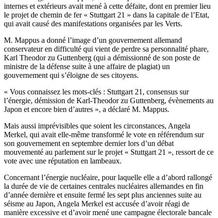
internes et extérieurs avait mené à cette défaite, dont en premier lieu
le projet de chemin de fer « Stuttgart 21 » dans la capitale de l’Etat,
qui avait causé des manifestations organisées par les Verts.
M. Mappus a donné l’image d’un gouvernement allemand
conservateur en difficulté qui vient de perdre sa personnalité phare,
Karl Theodor zu Guttenberg (qui a démissionné de son poste de
ministre de la défense suite à une affaire de plagiat) un
gouvernement qui s’éloigne de ses citoyens.
« Vous connaissez les mots-clés : Stuttgart 21, consensus sur
l’énergie, démission de Karl-Theodor zu Guttenberg, évènements au
Japon et encore bien d’autres », a déclaré M. Mappus.
Mais aussi imprévisibles que soient les circonstances, Angela
Merkel, qui avait elle-même transformé le vote en référendum sur
son gouvernement en septembre dernier lors d’un débat
mouvementé au parlement sur le projet « Stuttgart 21 », ressort de ce
vote avec une réputation en lambeaux.
Concernant l’énergie nucléaire, pour laquelle elle a d’abord rallongé
la durée de vie de certaines centrales nucléaires allemandes en fin
d’année dernière et ensuite fermé les sept plus anciennes suite au
séisme au Japon, Angela Merkel est accusée d’avoir réagi de
manière excessive et d’avoir mené une campagne électorale bancale