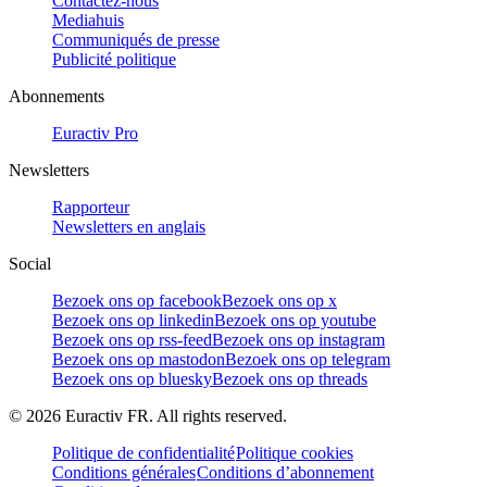
Contactez-nous
Mediahuis
Communiqués de presse
Publicité politique
Abonnements
Euractiv Pro
Newsletters
Rapporteur
Newsletters en anglais
Social
Bezoek ons op facebook
Bezoek ons op x
Bezoek ons op linkedin
Bezoek ons op youtube
Bezoek ons op rss-feed
Bezoek ons op instagram
Bezoek ons op mastodon
Bezoek ons op telegram
Bezoek ons op bluesky
Bezoek ons op threads
©
2026
Euractiv FR. All rights reserved.
Politique de confidentialité
Politique cookies
Conditions générales
Conditions d’abonnement