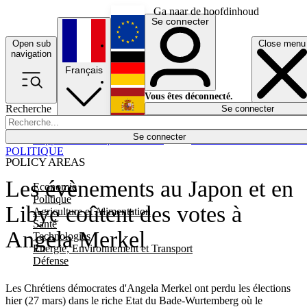
Ga naar de hoofdinhoud
Se connecter
Open sub
Close menu
English
navigation
Français
Deutsch
Vous êtes déconnecté.
Recherche
Se connecter
Español
Lumières éteintes
Se connecter
Rapporteur
Politique
Économie
Newsletters
Evénements
Em
POLITIQUE
POLICY AREAS
Les évènements au Japon et en
Economie
Politique
Libye coûtent des votes à
Agriculture et Alimentation
Santé
Angela Merkel
Technologies
Energie, Environnement et Transport
Défense
Les Chrétiens démocrates d'Angela Merkel ont perdu les élections
hier (27 mars) dans le riche Etat du Bade-Wurtemberg où le