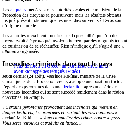
Les
enquêtes
menées par les autorités locales et le ministère de la
Protection des citoyens se poursuivent, mais les résultats obtenus
jusqu’à présent indiquent que les incendies survenus à Évros sont
d’origine naturelle.
Les autorités n’excluent toutefois pas la possibilité que l’un des
incendies ait été provoqué involontairement par des migrants tentant
de cuisiner ou de se réchauffer. Rien n’indique qu’il s’agit d’une
«
attaque »
organisée.
Incendies criminels dans tout le pays
Feux de forêts en Grèce : un extrémiste arrêté après
avoir kidnappé des réfugiés [Vidéo]
Jeudi dernier (24 août), Vassílios Kikílias, ministre de la Crise
climatique et de la Protection civile, a adopté une position stricte à
l’égard des pyromanes dans une
déclaration
après une série de
nouveaux incendies qui se sont succédé rapidement dans la région
d’Avlonas, en Attique.
« Certains pyromanes provoquent des incendies qui mettent en
danger les forêts, les propriétés et, surtout, les vies humaines »,
a
déclaré M. Kikílias.
« Vous commettez des crimes contre le pays.
Vous serez retrouvés et traduits en justice. »