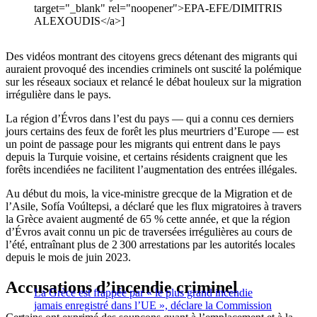
target="_blank" rel="noopener">EPA-EFE/DIMITRIS
ALEXOUDIS</a>]
Des vidéos montrant des citoyens grecs détenant des migrants qui
auraient provoqué des incendies criminels ont suscité la polémique
sur les réseaux sociaux et relancé le débat houleux sur la migration
irrégulière dans le pays.
La région d’Évros dans l’est du pays — qui a connu ces derniers
jours certains des feux de forêt les plus meurtriers d’Europe — est
un point de passage pour les migrants qui entrent dans le pays
depuis la Turquie voisine, et certains résidents craignent que les
forêts incendiées ne facilitent l’augmentation des entrées illégales.
Au début du mois, la vice-ministre grecque de la Migration et de
l’Asile, Sofía Voúltepsi, a déclaré que les flux migratoires à travers
la Grèce avaient augmenté de 65 % cette année, et que la région
d’Évros avait connu un pic de traversées irrégulières au cours de
l’été, entraînant plus de 2 300 arrestations par les autorités locales
depuis le mois de juin 2023.
Accusations d’incendie criminel
La Grèce est frappée par « le plus grand incendie
jamais enregistré dans l’UE », déclare la Commission