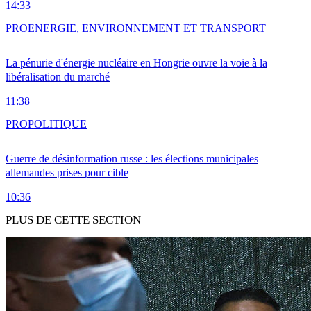
14:33
PRO
ENERGIE, ENVIRONNEMENT ET TRANSPORT
La pénurie d'énergie nucléaire en Hongrie ouvre la voie à la
libéralisation du marché
11:38
PRO
POLITIQUE
Guerre de désinformation russe : les élections municipales
allemandes prises pour cible
10:36
PLUS DE CETTE SECTION