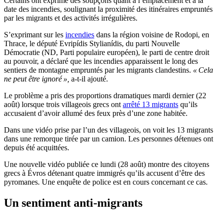
Certains ont exprimé des soupçons quant à l’emplacement et à la
date des incendies, soulignant la proximité des itinéraires empruntés
par les migrants et des activités irrégulières.
S’exprimant sur les
incendies
dans la région voisine de Rodopi, en
Thrace, le député Evripídis Stylianídis, du parti Nouvelle
Démocratie (ND, Parti populaire européen), le parti de centre droit
au pouvoir, a déclaré que les incendies apparaissent le long des
sentiers de montagne empruntés par les migrants clandestins.
« Cela
ne peut être ignoré »,
a-t-il ajouté.
Le problème a pris des proportions dramatiques mardi dernier (22
août) lorsque trois villageois grecs ont
arrêté 13 migrants
qu’ils
accusaient d’avoir allumé des feux près d’une zone habitée.
Dans une vidéo prise par l’un des villageois, on voit les 13 migrants
dans une remorque tirée par un camion. Les personnes détenues ont
depuis été acquittées.
Une nouvelle vidéo publiée ce lundi (28 août) montre des citoyens
grecs à Évros détenant quatre immigrés qu’ils accusent d’être des
pyromanes. Une enquête de police est en cours concernant ce cas.
Un sentiment anti-migrants