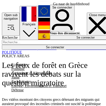
Ga naar de hoofdinhoud
Se connecter
Open sub
Close menu
English
navigation
Français
Deutsch
Vous êtes déconnecté.
Recherche
Se connecter
Español
Lumières éteintes
Se connecter
Rapporteur
Politique
Économie
Newsletters
Evénements
Em
POLITIQUE
POLICY AREAS
Les feux de forêt en Grèce
Economie
Politique
ravivent les débats sur la
Agriculture et Alimentation
Santé
question migratoire
Technologies
Energie, Environnement et Transport
Défense
Des vidéos montrant des citoyens grecs détenant des migrants qui
auraient provoqué des incendies criminels ont suscité la polémique