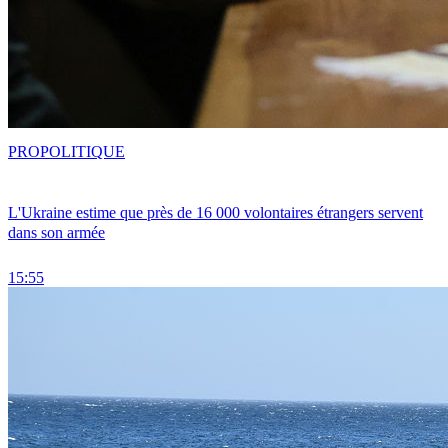
PRO
POLITIQUE
L'Ukraine estime que près de 16 000 volontaires étrangers servent
dans son armée
15:55