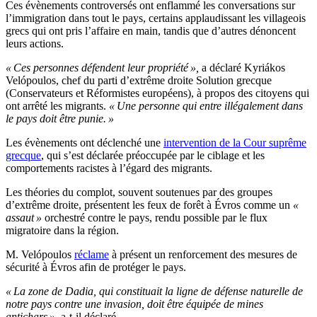
Ces évènements controversés ont enflammé les conversations sur
l’immigration dans tout le pays, certains applaudissant les villageois
grecs qui ont pris l’affaire en main, tandis que d’autres dénoncent
leurs actions.
« Ces personnes défendent leur propriété »,
a déclaré Kyriákos
Velópoulos, chef du parti d’extrême droite Solution grecque
(Conservateurs et Réformistes européens), à propos des citoyens qui
ont arrêté les migrants.
« Une personne qui entre illégalement dans
le pays doit être punie. »
Les évènements ont déclenché une
intervention de la Cour suprême
grecque
, qui s’est déclarée préoccupée par le ciblage et les
comportements racistes à l’égard des migrants.
Les théories du complot, souvent soutenues par des groupes
d’extrême droite, présentent les feux de forêt à Évros comme un
«
assaut »
orchestré contre le pays, rendu possible par le flux
migratoire dans la région.
M. Velópoulos
réclame
à présent un renforcement des mesures de
sécurité à Évros afin de protéger le pays.
« La zone de Dadia, qui constituait la ligne de défense naturelle de
notre pays contre une invasion, doit être équipée de mines
antichars »,
a-t-il déclaré.