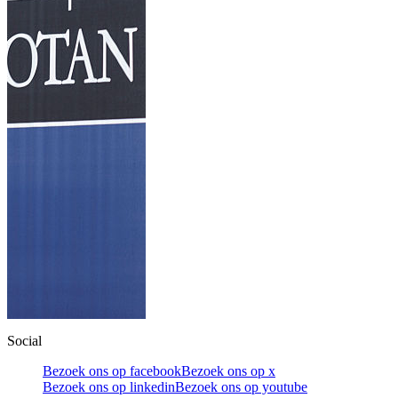
Social
Bezoek ons op facebook
Bezoek ons op x
Bezoek ons op linkedin
Bezoek ons op youtube