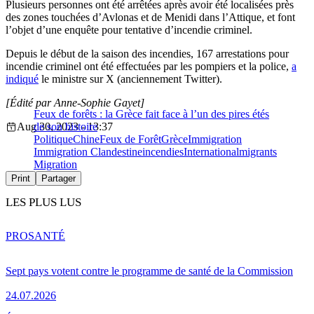
Plusieurs personnes ont été arrêtées après avoir été localisées près
des zones touchées d’Avlonas et de Menidi dans l’Attique, et font
l’objet d’une enquête pour tentative d’incendie criminel.
Depuis le début de la saison des incendies, 167 arrestations pour
incendie criminel ont été effectuées par les pompiers et la police,
a
indiqué
le ministre sur X (anciennement Twitter).
[Édité par Anne-Sophie Gayet]
Feux de forêts : la Grèce fait face à l’un des pires étés
Aug 30, 2023 - 13:37
de son histoire
Politique
Chine
Feux de Forêt
Grèce
Immigration
Immigration Clandestine
incendies
International
migrants
Migration
Print
Partager
LES PLUS LUS
PRO
SANTÉ
Sept pays votent contre le programme de santé de la Commission
24.07.2026