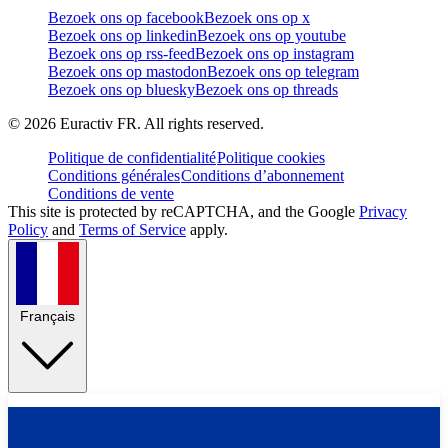
Bezoek ons op facebook
Bezoek ons op x
Bezoek ons op linkedin
Bezoek ons op youtube
Bezoek ons op rss-feed
Bezoek ons op instagram
Bezoek ons op mastodon
Bezoek ons op telegram
Bezoek ons op bluesky
Bezoek ons op threads
©
2026
Euractiv FR. All rights reserved.
Politique de confidentialité
Politique cookies
Conditions générales
Conditions d’abonnement
Conditions de vente
This site is protected by reCAPTCHA, and the Google
Privacy
Policy
and
Terms of Service
apply.
Français