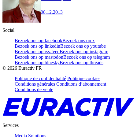
08.12.2013
Social
Bezoek ons op facebook
Bezoek ons op x
Bezoek ons op linkedin
Bezoek ons op youtube
Bezoek ons op rss-feed
Bezoek ons op instagram
Bezoek ons op mastodon
Bezoek ons op telegram
Bezoek ons op bluesky
Bezoek ons op threads
©
2026
Euractiv FR
Politique de confidentialité
Politique cookies
Conditions générales
Conditions d’abonnement
Conditions de vente
Services
Media Solutions