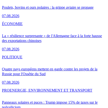
Poulets, bovins et ours polaires : la grippe aviaire se propage
07.08.2026
ÉCONOMIE
La « résilience surprenante » de l'Allemagne face à la forte hausse
des exportations chinoises
07.08.2026
POLITIQUE
Quatre pays européens mettent en garde contre les projets de la
Russie pour l'Ossétie du Sud
07.08.2026
PRO
ENERGIE, ENVIRONNEMENT ET TRANSPORT
Panneaux solaires et puces : Trump impose 15% de taxes sur le
polysilicium