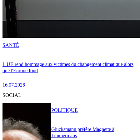
SANTÉ
L'UE rend hommage aux victimes du changement climatique alors
que l'Europe fond
16.07.2026
SOCIAL
POLITIQUE
Glucksmann préfère Magnette à
Timmermans