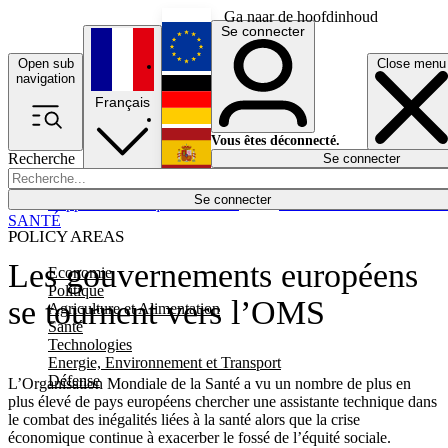
Ga naar de hoofdinhoud
Se connecter
Open sub
Close menu
English
navigation
Français
Deutsch
Vous êtes déconnecté.
Recherche
Se connecter
Español
Lumières éteintes
Se connecter
Rapporteur
Politique
Économie
Newsletters
Evénements
Em
SANTÉ
POLICY AREAS
Les gouvernements européens
Economie
Politique
se tournent vers l’OMS
Agriculture et Alimentation
Santé
Technologies
Energie, Environnement et Transport
Défense
L’Organisation Mondiale de la Santé a vu un nombre de plus en
plus élevé de pays européens chercher une assistante technique dans
le combat des inégalités liées à la santé alors que la crise
économique continue à exacerber le fossé de l’équité sociale.