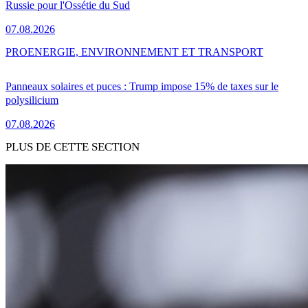
Russie pour l'Ossétie du Sud
07.08.2026
PRO
ENERGIE, ENVIRONNEMENT ET TRANSPORT
Panneaux solaires et puces : Trump impose 15% de taxes sur le
polysilicium
07.08.2026
PLUS DE CETTE SECTION