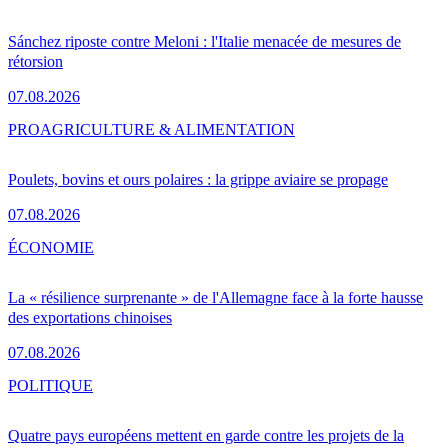
Sánchez riposte contre Meloni : l'Italie menacée de mesures de
rétorsion
07.08.2026
PRO
AGRICULTURE & ALIMENTATION
Poulets, bovins et ours polaires : la grippe aviaire se propage
07.08.2026
ÉCONOMIE
La « résilience surprenante » de l'Allemagne face à la forte hausse
des exportations chinoises
07.08.2026
POLITIQUE
Quatre pays européens mettent en garde contre les projets de la