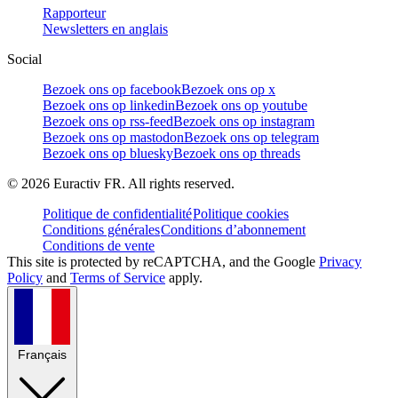
Rapporteur
Newsletters en anglais
Social
Bezoek ons op facebook
Bezoek ons op x
Bezoek ons op linkedin
Bezoek ons op youtube
Bezoek ons op rss-feed
Bezoek ons op instagram
Bezoek ons op mastodon
Bezoek ons op telegram
Bezoek ons op bluesky
Bezoek ons op threads
©
2026
Euractiv FR. All rights reserved.
Politique de confidentialité
Politique cookies
Conditions générales
Conditions d’abonnement
Conditions de vente
This site is protected by reCAPTCHA, and the Google
Privacy
Policy
and
Terms of Service
apply.
Français