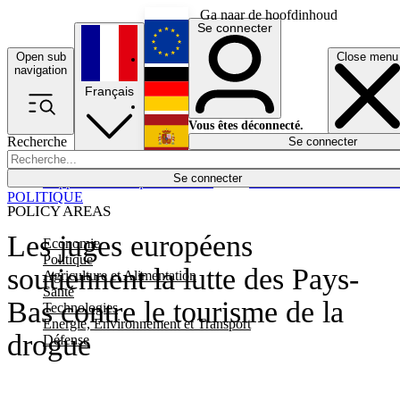
Ga naar de hoofdinhoud
Se connecter
Open sub
Close menu
English
navigation
Français
Deutsch
Vous êtes déconnecté.
Recherche
Se connecter
Español
Lumières éteintes
Se connecter
Rapporteur
Politique
Économie
Newsletters
Evénements
Em
POLITIQUE
POLICY AREAS
Les juges européens
Economie
Politique
soutiennent la lutte des Pays-
Agriculture et Alimentation
Santé
Bas contre le tourisme de la
Technologies
Energie, Environnement et Transport
drogue
Défense