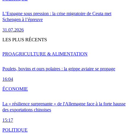
L’Espagne sous pression : la crise migratoire de Ceuta met
Schengen à l’épreuve
31.07.2026
LES PLUS RÉCENTS
PRO
AGRICULTURE & ALIMENTATION
Poulets, bovins et ours polaires : la grippe aviaire se propage
16:04
ÉCONOMIE
La « résilience surprenante » de l'Allemagne face à la forte hausse
des exportations chinoises
15:17
POLITIQUE