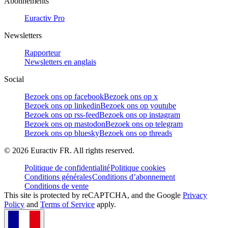
Abonnements
Euractiv Pro
Newsletters
Rapporteur
Newsletters en anglais
Social
Bezoek ons op facebook
Bezoek ons op x
Bezoek ons op linkedin
Bezoek ons op youtube
Bezoek ons op rss-feed
Bezoek ons op instagram
Bezoek ons op mastodon
Bezoek ons op telegram
Bezoek ons op bluesky
Bezoek ons op threads
©
2026
Euractiv FR. All rights reserved.
Politique de confidentialité
Politique cookies
Conditions générales
Conditions d’abonnement
Conditions de vente
This site is protected by reCAPTCHA, and the Google
Privacy
Policy
and
Terms of Service
apply.