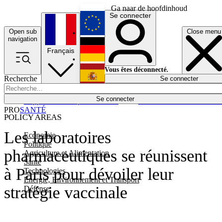
Ga naar de hoofdinhoud
Se connecter
Open sub
Close menu
English
navigation
Français
Deutsch
Vous êtes déconnecté.
Recherche
Se connecter
Español
Lumières éteintes
Se connecter
Rapporteur
Politique
Économie
Newsletters
Evénements
Em
PRO
SANTÉ
POLICY AREAS
Les laboratoires
Economie
Politique
pharmaceutiques se réunissent
Agriculture et Alimentation
Santé
à Paris pour dévoiler leur
Technologies
Energie, Environnement et Transport
stratégie vaccinale
Défense