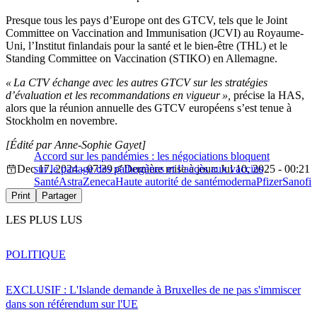
Presque tous les pays d’Europe ont des GTCV, tels que le Joint
Committee on Vaccination and Immunisation (JCVI) au Royaume-
Uni, l’Institut finlandais pour la santé et le bien-être (THL) et le
Standing Committee on Vaccination (STIKO) en Allemagne.
« La CTV échange avec les autres GTCV sur les stratégies
d’évaluation et les recommandations en vigueur »,
précise la HAS,
alors que la réunion annuelle des GTCV européens s’est tenue à
Stockholm en novembre.
[Édité par Anne-Sophie Gayet]
Accord sur les pandémies : les négociations bloquent
Dec 17, 2024 - 07:39
sur le partage des pathogènes et l’accès aux vaccins
Dernière mise à jour: Jul 10, 2025 - 00:21
Santé
AstraZeneca
Haute autorité de santé
moderna
Pfizer
Sanofi
Print
Partager
LES PLUS LUS
POLITIQUE
EXCLUSIF : L'Islande demande à Bruxelles de ne pas s'immiscer
dans son référendum sur l'UE