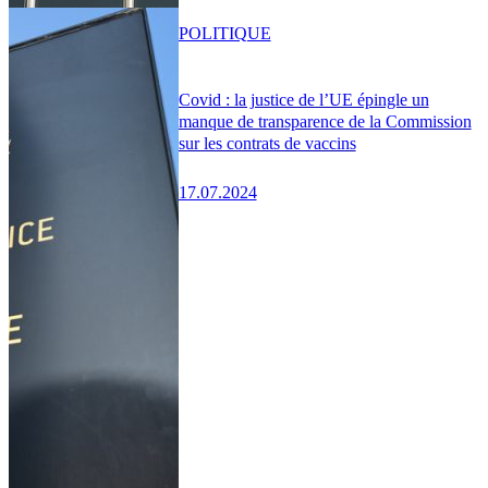
POLITIQUE
Covid : la justice de l’UE épingle un
manque de transparence de la Commission
sur les contrats de vaccins
17.07.2024