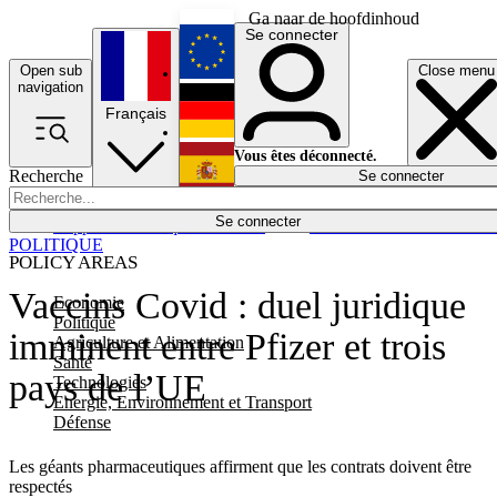
Ga naar de hoofdinhoud
Se connecter
Open sub
Close menu
English
navigation
Français
Deutsch
Vous êtes déconnecté.
Recherche
Se connecter
Español
Lumières éteintes
Se connecter
Rapporteur
Politique
Économie
Newsletters
Evénements
Em
POLITIQUE
POLICY AREAS
Vaccins Covid : duel juridique
Economie
Politique
imminent entre Pfizer et trois
Agriculture et Alimentation
Santé
pays de l’UE
Technologies
Energie, Environnement et Transport
Défense
Les géants pharmaceutiques affirment que les contrats doivent être
respectés