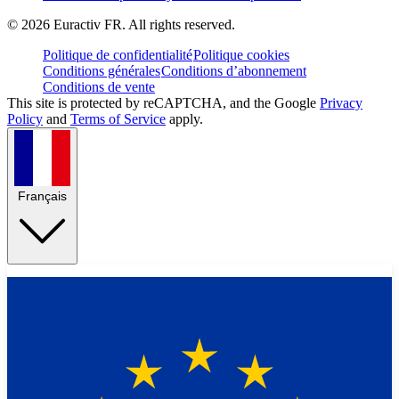
©
2026
Euractiv FR. All rights reserved.
Politique de confidentialité
Politique cookies
Conditions générales
Conditions d’abonnement
Conditions de vente
This site is protected by reCAPTCHA, and the Google
Privacy
Policy
and
Terms of Service
apply.
Français