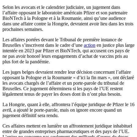
Selon les avocats et le calendrier judiciaire, un jugement dans
l’affaire opposant le laboratoire américain Pfizer et son partenaire
BioNTech à la Pologne et à la Roumanie, ainsi qu’une audience
dans une affaire contre la Hongrie, devraient avoir lieu dans les trois
prochaines semaines.
Les affaires portées devant le Tribunal de première instance de
Bruxelles s’inscrivent dans le cadre d’une
action
en justice plus large
intentée en 2023 par Pfizer et BioNTech, qui accusent ces pays de
ne pas avoir honoré leurs engagements d’achat de vaccins pris au
plus fort de la pandémie.
Les juges belges devraient rendre leur décision concernant l’affaire
opposant la Pologne et la Roumanie « d’ici la fin mars », ont déclaré
les avocats chargés de l’affaire et un porte-parole du tribunal de
Bruxelles. Ce jugement déterminera si les pays de l’UE restent
légalement tenus de payer les doses dont ils n’ont plus besoin.
La Hongrie, quant à elle, affrontera l’équipe juridique de Pfizer le 16
avril, a ajouté le porte-parole, mais on ignore encore quand un
jugement définitif sera rendu.
Ces affaires mettent en lumière un affrontement juridique inhabituel
entre de grandes entreprises pharmaceutiques et des pays de l’UE.
L’enjeu ne concerne pas seulement des milliards d’euros de doses