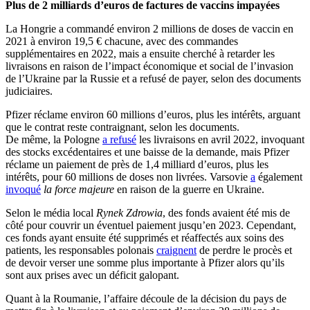
Plus de 2 milliards d’euros de factures de vaccins impayées
La Hongrie a commandé environ 2 millions de doses de vaccin en
2021 à environ 19,5 € chacune, avec des commandes
supplémentaires en 2022, mais a ensuite cherché à retarder les
livraisons en raison de l’impact économique et social de l’invasion
de l’Ukraine par la Russie et a refusé de payer, selon des documents
judiciaires.
Pfizer réclame environ 60 millions d’euros, plus les intérêts, arguant
que le contrat reste contraignant, selon les documents.
De même, la Pologne
a refusé
les livraisons en avril 2022, invoquant
des stocks excédentaires et une baisse de la demande, mais Pfizer
réclame un paiement de près de 1,4 milliard d’euros, plus les
intérêts, pour 60 millions de doses non livrées. Varsovie
a
également
invoqué
la force majeure
en raison de la guerre en Ukraine.
Selon le média local
Rynek Zdrowia
, des fonds avaient été mis de
côté pour couvrir un éventuel paiement jusqu’en 2023. Cependant,
ces fonds ayant ensuite été supprimés et réaffectés aux soins des
patients, les responsables polonais
craignent
de perdre le procès et
de devoir verser
une somme plus importante à Pfizer alors qu’ils
sont aux prises avec un déficit galopant.
Quant à la Roumanie, l’affaire découle de la décision du pays de