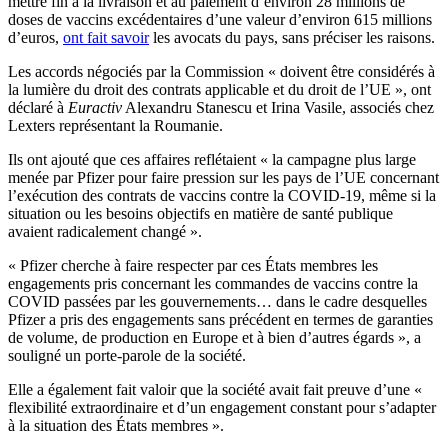
mettre fin à la livraison et au paiement d’environ 28 millions de
doses de vaccins excédentaires d’une valeur d’environ 615 millions
d’euros,
ont fait savoir
les avocats du pays
, sans préciser les raisons.
Les accords négociés par la Commission « doivent être considérés à
la lumière du droit des contrats applicable et du droit de l’UE », ont
déclaré à
Euractiv
Alexandru Stanescu et Irina Vasile, associés chez
Lexters représentant la Roumanie.
Ils ont ajouté que ces affaires reflétaient « la campagne plus large
menée par Pfizer pour faire pression sur les pays de l’UE concernant
l’exécution des contrats de vaccins contre la COVID-19, même si la
situation ou les besoins objectifs en matière de santé publique
avaient radicalement changé ».
« Pfizer cherche à faire respecter par ces États membres les
engagements pris concernant les commandes de vaccins contre la
COVID passées par les gouvernements… dans le cadre desquelles
Pfizer a pris des engagements sans précédent en termes de garanties
de volume, de production en Europe et à bien d’autres égards », a
souligné un porte-parole de la société.
Elle a également fait valoir que la société avait fait preuve d’une «
flexibilité extraordinaire et d’un engagement constant pour s’adapter
à la situation des États membres ».