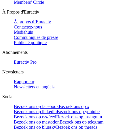
Members’ Circle
À Propos d'Euractiv
À propos d’Euractiv
Contactez-nous
Mediahuis
Communiqués de presse
Publicité politique
Abonnements
Euractiv Pro
Newsletters
Rapporteur
Newsletters en anglais
Social
Bezoek ons op facebook
Bezoek ons op x
Bezoek ons op linkedin
Bezoek ons op youtube
Bezoek ons op rss-feed
Bezoek ons op instagram
Bezoek ons op mastodon
Bezoek ons op telegram
Bezoek ons op bluesky
Bezoek ons op threads