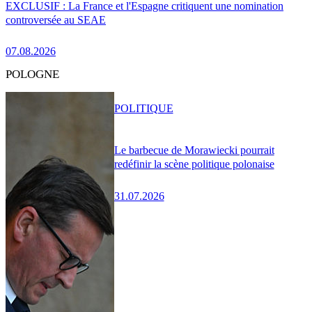
EXCLUSIF : La France et l'Espagne critiquent une nomination
controversée au SEAE
07.08.2026
POLOGNE
POLITIQUE
Le barbecue de Morawiecki pourrait
redéfinir la scène politique polonaise
31.07.2026