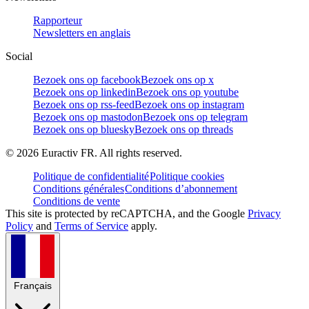
Rapporteur
Newsletters en anglais
Social
Bezoek ons op facebook
Bezoek ons op x
Bezoek ons op linkedin
Bezoek ons op youtube
Bezoek ons op rss-feed
Bezoek ons op instagram
Bezoek ons op mastodon
Bezoek ons op telegram
Bezoek ons op bluesky
Bezoek ons op threads
©
2026
Euractiv FR. All rights reserved.
Politique de confidentialité
Politique cookies
Conditions générales
Conditions d’abonnement
Conditions de vente
This site is protected by reCAPTCHA, and the Google
Privacy
Policy
and
Terms of Service
apply.
Français