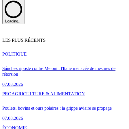
Loading...
LES PLUS RÉCENTS
POLITIQUE
Sánchez riposte contre Meloni : l'Italie menacée de mesures de
rétorsion
07.08.2026
PRO
AGRICULTURE & ALIMENTATION
Poulets, bovins et ours polaires : la grippe aviaire se propage
07.08.2026
ÉCONOMIE