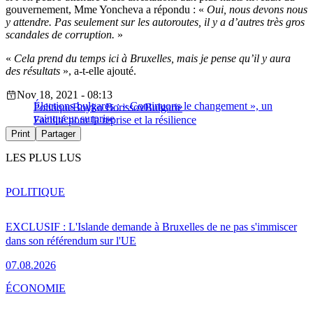
gouvernement, Mme Yoncheva a répondu : «
Oui, nous devons nous
y attendre. Pas seulement sur les autoroutes, il y a d’autres très gros
scandales de corruption.
»
«
Cela prend du temps ici à Bruxelles, mais je pense qu’il y aura
des résultats
», a-t-elle ajouté.
Nov 18, 2021 - 08:13
Élections bulgares : « Continuons le changement », un
Politique
Boyko Borissov
Bulgarie
vainqueur surprise
Facilité pour la reprise et la résilience
Print
Partager
LES PLUS LUS
POLITIQUE
EXCLUSIF : L'Islande demande à Bruxelles de ne pas s'immiscer
dans son référendum sur l'UE
07.08.2026
ÉCONOMIE