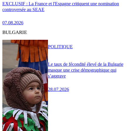
EXCLUSIF : La France et l'Espagne critiquent une nomination
controversée au SEAE
07.08.2026
BULGARIE
POLITIQUE
Le taux de fécondité élevé de la Bulgarie
masque une crise démographique qui
s’aggrave
28.07.2026