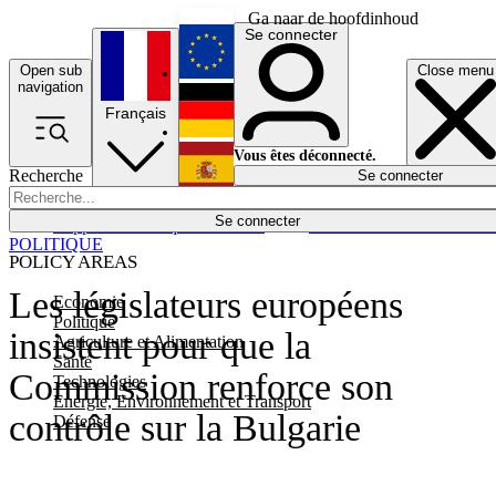
Ga naar de hoofdinhoud
Se connecter
Open sub
Close menu
English
navigation
Français
Deutsch
Vous êtes déconnecté.
Recherche
Se connecter
Español
Lumières éteintes
Se connecter
Rapporteur
Politique
Économie
Newsletters
Evénements
Em
POLITIQUE
POLICY AREAS
Les législateurs européens
Economie
Politique
insistent pour que la
Agriculture et Alimentation
Santé
Commission renforce son
Technologies
Energie, Environnement et Transport
contrôle sur la Bulgarie
Défense