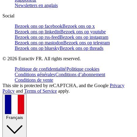
Newsletters en anglais
Social
Bezoek ons op facebook
Bezoek ons op x
Bezoek ons op linkedin
Bezoek ons op youtube
Bezoek ons op rss-feed
Bezoek ons op instagram
Bezoek ons op mastodon
Bezoek ons op telegram
Bezoek ons op bluesky
Bezoek ons op threads
©
2026
Euractiv FR. All rights reserved.
Politique de confidentialité
Politique cookies
Conditions générales
Conditions d’abonnement
Conditions de vente
This site is protected by reCAPTCHA, and the Google
Privacy
Policy
and
Terms of Service
apply.
Français