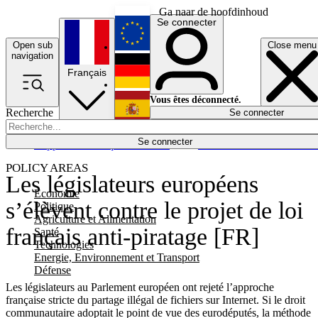
Ga naar de hoofdinhoud
Se connecter
Open sub
Close menu
English
navigation
Français
Deutsch
Vous êtes déconnecté.
Recherche
Se connecter
Español
Lumières éteintes
Se connecter
Rapporteur
Politique
Économie
Newsletters
Evénements
Em
POLICY AREAS
Les législateurs européens
Economie
s’élèvent contre le projet de loi
Politique
Agriculture et Alimentation
français anti-piratage [FR]
Santé
Technologies
Energie, Environnement et Transport
Défense
Les législateurs au Parlement européen ont rejeté l’approche
française stricte du partage illégal de fichiers sur Internet. Si le droit
communautaire adoptait le point de vue des eurodéputés, la méthode