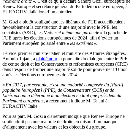
l’extrême droite »
. C’est ce qu’a déclaré Sandro Gozi, eurodéputé de
Renew Europe et secrétaire général du Parti démocrate européen, à
EURACTIV Italie lors d’un entretien.
M. Gozi a plutôt souligné que les libéraux de l’UE accueilleraient
favorablement la construction d’une majorité avec le PPE, les
socialistes (S&D), les Verts
« et même une partie de »
la gauche de
l’UE après les élections européennes de 2024, afin d’éviter un
Parlement européen polarisé entre
« les extrêmes »
.
Le vice-premier ministre italien et ministre des Affaires étrangères,
Antonio Tajani, a
plaidé pour
la poursuite du dialogue entre le PPE
de centre droit et les Conservateurs et réformistes européens (CRE)
dans l’espoir de former une majorité solide pour gouverner l’Union
après les élections européennes de 2024.
«
En 2017, par exemple, c’est une majorité composée du [Parti]
populaire [européen] (PPE), de Conservateurs (ECR) et de
Libéraux qui a déterminé mon élection en tant que président du
Parlement européen »
, a récemment indiqué M. Tajani à
EURACTIV Italie.
Pour sa part, M. Gozi a clairement indiqué que Renew Europe ne
soutiendrait pas une majorité de droite en raison d’un manque
d’alignement avec les valeurs et les objectifs du groupe.