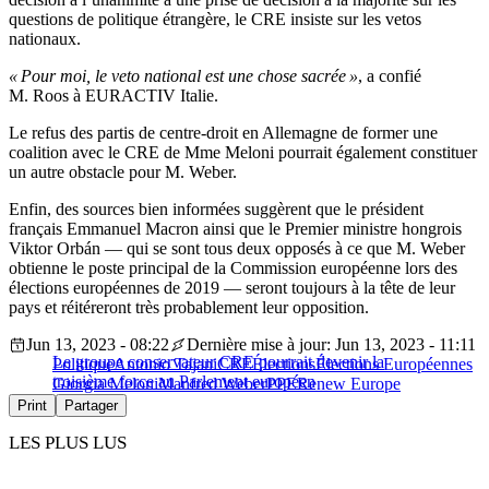
questions de politique étrangère, le CRE insiste sur les vetos
nationaux.
« Pour moi, le veto national est une chose sacrée »
, a confié
M. Roos à EURACTIV Italie.
Le refus des partis de centre-droit en Allemagne de former une
coalition avec le CRE de Mme Meloni pourrait également constituer
un autre obstacle pour M. Weber.
Enfin, des sources bien informées suggèrent que le président
français Emmanuel Macron ainsi que le Premier ministre hongrois
Viktor Orbán — qui se sont tous deux opposés à ce que M. Weber
obtienne le poste principal de la Commission européenne lors des
élections européennes de 2019 — seront toujours à la tête de leur
pays et réitéreront très probablement leur opposition.
Jun 13, 2023 - 08:22
Dernière mise à jour: Jun 13, 2023 - 11:11
Le groupe conservateur CRE pourrait devenir la
Politique
Antonio Tajani
CRE
Élections
Élections Européennes
troisième force au Parlement européen
Giorgia Meloni
Manfred Weber
PPE
Renew Europe
Print
Partager
LES PLUS LUS