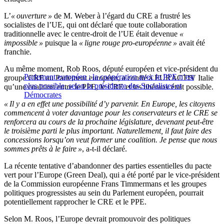
L’
« ouverture »
de M. Weber à l’égard du CRE a frustré les
socialistes de l’UE, qui ont déclaré que toute collaboration
traditionnelle avec le centre-droit de l’UE était devenue
«
impossible »
puisque la
« ligne rouge pro-européenne »
avait été
franchie.
Au même moment, Rob Roos, député européen et vice-président du
Parlement européen : la coopération avec le PPE n’est
groupe CRE au Parlement européen, a confié à EURACTIV Italie
plus possible, selon la présidente des Socialistes et
qu’une coalition entre le PPE, le CRE et les libéraux était possible.
Démocrates
« Il y a en effet une possibilité d’y parvenir. En Europe, les citoyens
commencent à voter davantage pour les conservateurs et le CRE se
renforcera au cours de la prochaine législature, devenant peut-être
le troisième parti le plus important. Naturellement, il faut faire des
concessions lorsqu’on veut former une coalition. Je pense que nous
sommes prêts à le faire »
, a-t-il déclaré.
La récente tentative d’abandonner des parties essentielles du pacte
vert pour l’Europe (Green Deal), qui a été porté par le vice-président
de la Commission européenne Frans Timmermans et les groupes
politiques progressistes au sein du Parlement européen, pourrait
potentiellement rapprocher le CRE et le PPE.
Selon M. Roos, l’Europe devrait promouvoir des politiques