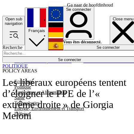
Ga naar de hoofdinhoud
Se connecter
Open sub
Close menu
English
navigation
Français
Deutsch
Vous êtes déconnecté.
Recherche
Se connecter
Español
Lumières éteintes
Se connecter
Rapporteur
Politique
Économie
Newsletters
Evénements
Em
POLITIQUE
POLICY AREAS
Les libéraux européens tentent
Economie
Politique
d’éloigner le PPE de l’«
Agriculture et Alimentation
Santé
extrême droite » de Giorgia
Technologies
Energie, Environnement et Transport
Meloni
Défense