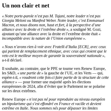
Un non clair et net
« Notre porte-parole n’est pas M. Tajani, notre leader n’est pas
Giorgia Meloni ou Manfred Weber. Notre leader, c’est Emmanuel
Macron, et nous disons non, haut et fort, à la perspective d’une
alliance avec la droite et l’extrême droite »
, a souligné M. Gozi,
ajoutant qu’une alliance avec la droite et l’extrême droite était
«
incompatible avec la nature de l’Union européenne »
.
« Nous n’avons rien à voir avec Fratelli d’Italia [ECR], avec ceux
qui parlent de remplacement ethnique, avec ceux qui croient que le
veto est le meilleur moyen de garantir la souveraineté nationale »
,
a-t-il déclaré.
Il souhaite, au contraire, que le PPE se tourne vers Renew Europe,
les S&D,
« une partie de »
la gauche de l’UE, et les Verts — qui,
espère-t-il,
« voudront cette fois-ci faire partie de la structure de cette
alliance »
— pour former une majorité après les élections
européennes de 2024, afin d’éviter que le Parlement ne se polarise
sur les deux extrêmes.
Renew Europe
« n’est pas né pour reproduire au niveau européen
un bipolarisme qui s’est effondré en France et vacille et devient
extrême en Italie. Nous sommes nés pour dépasser les limites