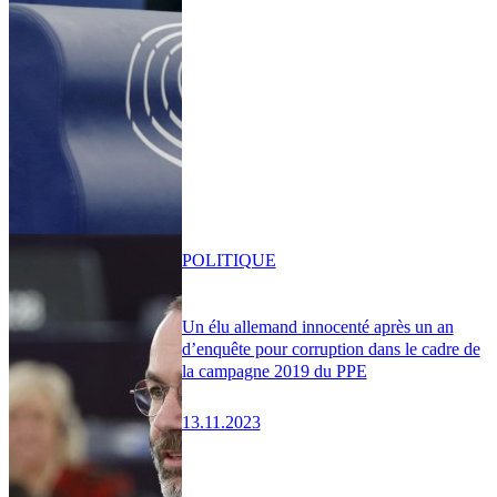
POLITIQUE
Un élu allemand innocenté après un an
d’enquête pour corruption dans le cadre de
la campagne 2019 du PPE
13.11.2023