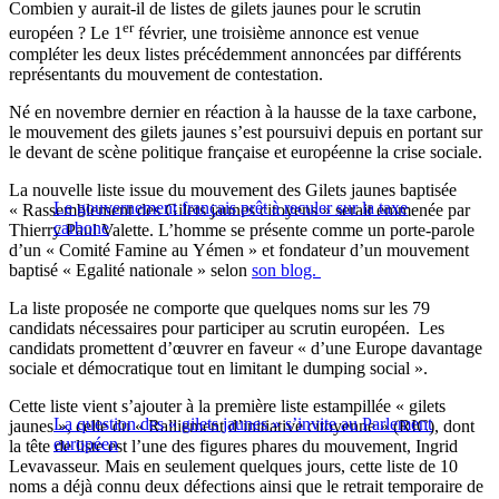
Combien y aurait-il de listes de gilets jaunes pour le scrutin
er
européen ? Le 1
février, une troisième annonce est venue
compléter les deux listes précédemment annoncées par différents
représentants du mouvement de contestation.
Né en novembre dernier en réaction à la hausse de la taxe carbone,
le mouvement des gilets jaunes s’est poursuivi depuis en portant sur
le devant de scène politique française et européenne la crise sociale.
La nouvelle liste issue du mouvement des Gilets jaunes baptisée
Le gouvernement français prêt à reculer sur la taxe
« Rassemblement des Gilets jaunes citoyens » serait emmenée par
carbone
Thierry Paul Valette. L’homme se présente comme un porte-parole
d’un « Comité Famine au Yémen » et fondateur d’un mouvement
baptisé « Egalité nationale » selon
son blog.
La liste proposée ne comporte que quelques noms sur les 79
candidats nécessaires pour participer au scrutin européen. Les
candidats promettent d’œuvrer en faveur « d’une Europe davantage
sociale et démocratique tout en limitant le dumping social ».
Cette liste vient s’ajouter à la première liste estampillée « gilets
La question des « gilets jaunes » s’invite au Parlement
jaunes », celle du « Ralliement d’initiative citoyenne » (RIC), dont
européen
la tête de liste est l’une des figures phares du mouvement, Ingrid
Levavasseur. Mais en seulement quelques jours, cette liste de 10
noms a déjà connu deux défections ainsi que le retrait temporaire de