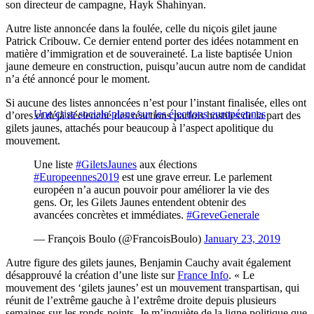
son directeur de campagne, Hayk Shahinyan.
Autre liste annoncée dans la foulée, celle du niçois gilet jaune
Patrick Cribouw. Ce dernier entend porter des idées notamment en
matière d’immigration et de souveraineté. La liste baptisée Union
jaune demeure en construction, puisqu’aucun autre nom de candidat
n’a été annoncé pour le moment.
Si aucune des listes annoncées n’est pour l’instant finalisée, elles ont
Une crise sociale plane sur les élections européennes
d’ores et déjà déclenché des réactions parfois hostiles de la part des
gilets jaunes, attachés pour beaucoup à l’aspect apolitique du
mouvement.
Une liste
#GiletsJaunes
aux élections
#Europeennes2019
est une grave erreur. Le parlement
européen n’a aucun pouvoir pour améliorer la vie des
gens. Or, les Gilets Jaunes entendent obtenir des
avancées concrètes et immédiates.
#GreveGenerale
— François Boulo (@FrancoisBoulo)
January 23, 2019
Autre figure des gilets jaunes, Benjamin Cauchy avait également
désapprouvé la création d’une liste sur
France Info
. « Le
mouvement des ‘gilets jaunes’ est un mouvement transpartisan, qui
réunit de l’extrême gauche à l’extrême droite depuis plusieurs
semaines sur les ronds-points. Je m’inquiète de la ligne politique que