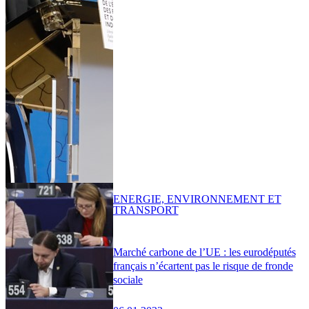
ENERGIE, ENVIRONNEMENT ET
TRANSPORT
Marché carbone de l’UE : les eurodéputés
français n’écartent pas le risque de fronde
sociale