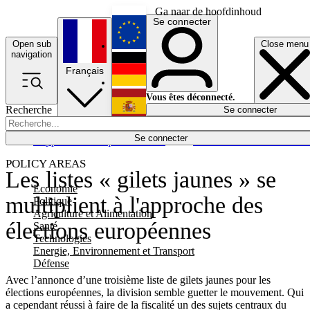
Ga naar de hoofdinhoud
Se connecter
Open sub
Close menu
English
navigation
Français
Deutsch
Vous êtes déconnecté.
Recherche
Se connecter
Español
Lumières éteintes
Se connecter
Rapporteur
Politique
Économie
Newsletters
Evénements
Em
POLICY AREAS
Les listes « gilets jaunes » se
Economie
multiplient à l'approche des
Politique
Agriculture et Alimentation
élections européennes
Santé
Technologies
Energie, Environnement et Transport
Défense
Avec l’annonce d’une troisième liste de gilets jaunes pour les
élections européennes, la division semble guetter le mouvement. Qui
a cependant réussi à faire de la fiscalité un des sujets centraux du