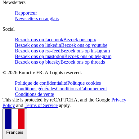
Newsletters
Rapporteur
Newsletters en anglais
Social
Bezoek ons op facebook
Bezoek ons op x
Bezoek ons op linkedin
Bezoek ons op youtube
Bezoek ons op rss-feed
Bezoek ons op instagram
Bezoek ons op mastodon
Bezoek ons op telegram
Bezoek ons op bluesky
Bezoek ons op threads
©
2026
Euractiv FR. All rights reserved.
Politique de confidentialité
Politique cookies
Conditions générales
Conditions d’abonnement
Conditions de vente
This site is protected by reCAPTCHA, and the Google
Privacy
Policy
and
Terms of Service
apply.
Français