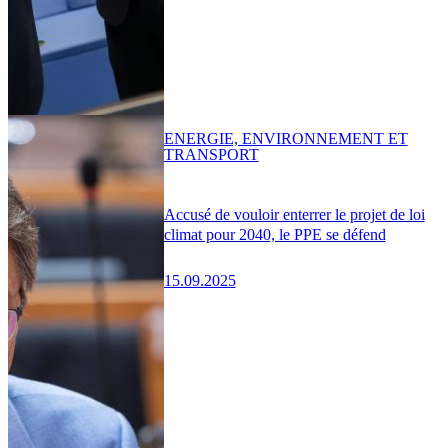
ENERGIE, ENVIRONNEMENT ET
TRANSPORT
Accusé de vouloir enterrer le projet de loi
climat pour 2040, le PPE se défend
15.09.2025