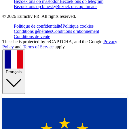
Bezoek ons op mastodon
Bezoek ons op telegram
Bezoek ons op bluesky
Bezoek ons op threads
©
2026
Euractiv FR. All rights reserved.
Politique de confidentialité
Politique cookies
Conditions générales
Conditions d’abonnement
Conditions de vente
This site is protected by reCAPTCHA, and the Google
Privacy
Policy
and
Terms of Service
apply.
Français