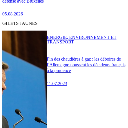
défense avec Bruxelles
05.08.2026
GILETS JAUNES
ENERGIE, ENVIRONNEMENT ET
TRANSPORT
Fin des chaudières à gaz : les déboires de
l’Allemagne poussent les décideurs français
à la prudence
11.07.2023