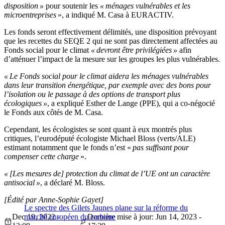
disposition »
pour soutenir les
« ménages vulnérables et les
microentreprises
», a indiqué M. Casa à EURACTIV.
Les fonds seront effectivement délimités, une disposition prévoyant
que les recettes du SEQE 2 qui ne sont pas directement affectées au
Fonds social pour le climat
« devront être privilégiées »
afin
d’atténuer l’impact de la mesure sur les groupes les plus vulnérables.
« Le Fonds social pour le climat aidera les ménages vulnérables
dans leur transition énergétique, par exemple avec des bons pour
l’isolation ou le passage à des options de transport plus
écologiques »
, a expliqué Esther de Lange (PPE), qui a co-négocié
le Fonds aux côtés de M. Casa.
Cependant, les écologistes se sont quant à eux montrés plus
critiques, l’eurodéputé écologiste Michael Bloss (verts/ALE)
estimant notamment que le fonds n’est «
pas suffisant pour
compenser cette charge
».
« [Les mesures de] protection du climat de l’UE ont un caractère
antisocial »
, a déclaré M. Bloss.
[Édité par Anne-Sophie Gayet]
Le spectre des Gilets Jaunes plane sur la réforme du
Dec 19, 2022 -
marché européen du carbone
Dernière mise à jour: Jun 14, 2023 -