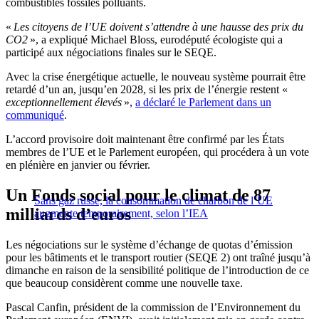
combustibles fossiles polluants.
«
Les citoyens de l’UE doivent s’attendre à une hausse des prix du
CO2
», a expliqué Michael Bloss, eurodéputé écologiste qui a
participé aux négociations finales sur le SEQE.
Avec la crise énergétique actuelle, le nouveau système pourrait être
retardé d’un an, jusqu’en 2028, si les prix de l’énergie restent «
exceptionnellement élevés
»,
a déclaré le Parlement dans un
communiqué
.
L’accord provisoire doit maintenant être confirmé par les États
membres de l’UE et le Parlement européen, qui procédera à un vote
en plénière en janvier ou février.
Un Fonds social pour le climat de 87
Sans gaz russe, la consommation de charbon de l’UE
milliards d’euros
augmente temporairement, selon l’IEA
Les négociations sur le système d’échange de quotas d’émission
pour les bâtiments et le transport routier (SEQE 2) ont traîné jusqu’à
dimanche en raison de la sensibilité politique de l’introduction de ce
que beaucoup considèrent comme une nouvelle taxe.
Pascal Canfin, président de la commission de l’Environnement du