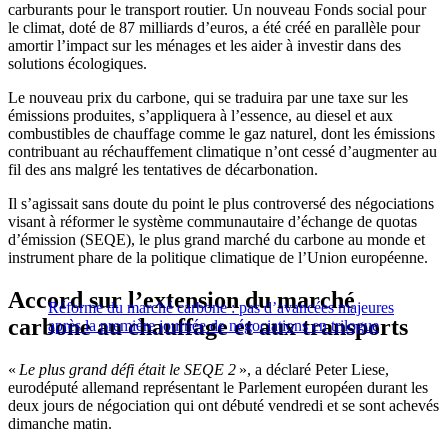
carburants pour le transport routier. Un nouveau Fonds social pour
le climat, doté de 87 milliards d’euros, a été créé en parallèle pour
amortir l’impact sur les ménages et les aider à investir dans des
solutions écologiques.
Le nouveau prix du carbone, qui se traduira par une taxe sur les
émissions produites, s’appliquera à l’essence, au diesel et aux
combustibles de chauffage comme le gaz naturel, dont les émissions
contribuant au réchauffement climatique n’ont cessé d’augmenter au
fil des ans malgré les tentatives de décarbonation.
Il s’agissait sans doute du point le plus controversé des négociations
visant à réformer le système communautaire d’échange de quotas
d’émission (SEQE), le plus grand marché du carbone au monde et
instrument phare de la politique climatique de l’Union européenne.
Accord sur l’extension du marché
Réforme du marché carbone : pas d’avancées majeures
carbone au chauffage et aux transports
après la première journée de négociations en trilogue
«
Le plus grand défi était le SEQE 2
», a déclaré Peter Liese,
eurodéputé allemand représentant le Parlement européen durant les
deux jours de négociation qui ont débuté vendredi et se sont achevés
dimanche matin.