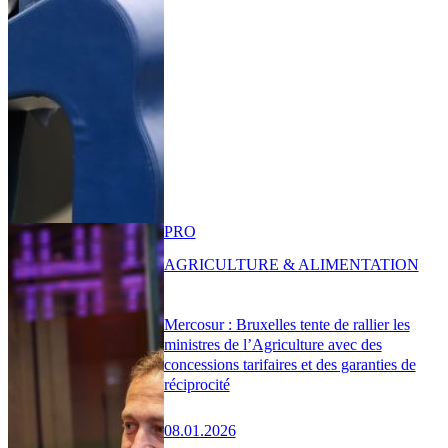
PRO
AGRICULTURE & ALIMENTATION
Mercosur : Bruxelles tente de rallier les
ministres de l’Agriculture avec des
concessions tarifaires et des garanties de
réciprocité
08.01.2026