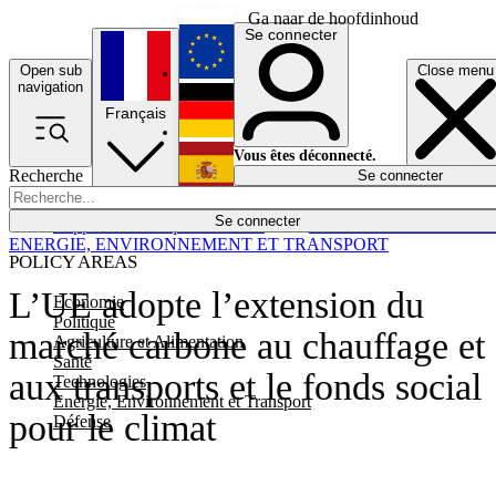
Ga naar de hoofdinhoud
Se connecter
Open sub
Close menu
English
navigation
Français
Deutsch
Vous êtes déconnecté.
Recherche
Se connecter
Español
Lumières éteintes
Se connecter
Rapporteur
Politique
Économie
Newsletters
Evénements
Em
ENERGIE, ENVIRONNEMENT ET TRANSPORT
POLICY AREAS
L’UE adopte l’extension du
Economie
Politique
marché carbone au chauffage et
Agriculture et Alimentation
Santé
aux transports et le fonds social
Technologies
Energie, Environnement et Transport
pour le climat
Défense