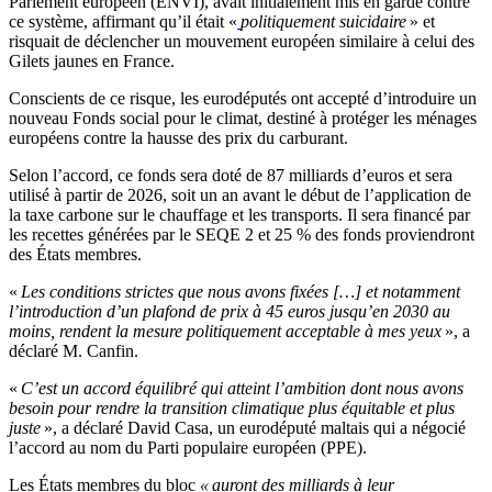
Parlement européen (ENVI), avait initialement mis en garde contre
ce système, affirmant qu’il était «
politiquement suicidaire
» et
risquait de déclencher un mouvement européen similaire à celui des
Gilets jaunes en France.
Conscients de ce risque, les eurodéputés ont accepté d’introduire un
nouveau Fonds social pour le climat, destiné à protéger les ménages
européens contre la hausse des prix du carburant.
Selon l’accord, ce fonds sera doté de 87 milliards d’euros et sera
utilisé à partir de 2026, soit un an avant le début de l’application de
la taxe carbone sur le chauffage et les transports. Il sera financé par
les recettes générées par le SEQE 2 et 25 % des fonds proviendront
des États membres.
«
Les conditions strictes que nous avons fixées […] et notamment
l’introduction d’un plafond de prix à 45 euros jusqu’en 2030 au
moins, rendent la mesure politiquement acceptable à mes yeux
», a
déclaré M. Canfin.
«
C’est un accord équilibré qui atteint l’ambition dont nous avons
besoin pour rendre la transition climatique plus équitable et plus
juste
», a déclaré David Casa, un eurodéputé maltais qui a négocié
l’accord au nom du Parti populaire européen (PPE).
Les États membres du bloc
« auront des milliards à leur