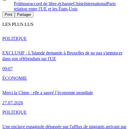
Politique
accord de libre-échange
Chine
International
Paris
relation entre l'UE et les États-Unis
Print
Partager
LES PLUS LUS
POLITIQUE
EXCLUSIF : L'Islande demande à Bruxelles de ne pas s'immiscer
dans son référendum sur l'UE
09:07
ÉCONOMIE
Merci la Chine : elle a sauvé l’économie mondiale
27.07.2026
POLITIQUE
Une enclave espagnole dépassée par l'afflux de migrants arrivant par