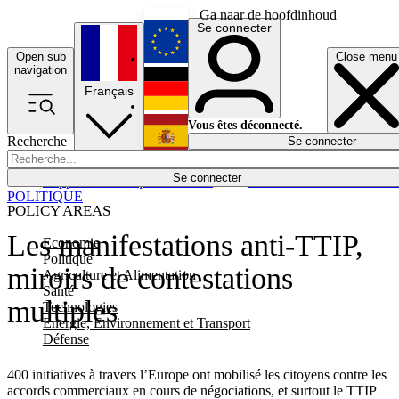
Ga naar de hoofdinhoud
Se connecter
Open sub
Close menu
English
navigation
Français
Deutsch
Vous êtes déconnecté.
Recherche
Se connecter
Español
Lumières éteintes
Se connecter
Rapporteur
Politique
Économie
Newsletters
Evénements
Em
POLITIQUE
POLICY AREAS
Les manifestations anti-TTIP,
Economie
Politique
miroirs de contestations
Agriculture et Alimentation
Santé
multiples
Technologies
Energie, Environnement et Transport
Défense
400 initiatives à travers l’Europe ont mobilisé les citoyens contre les
accords commerciaux en cours de négociations, et surtout le TTIP