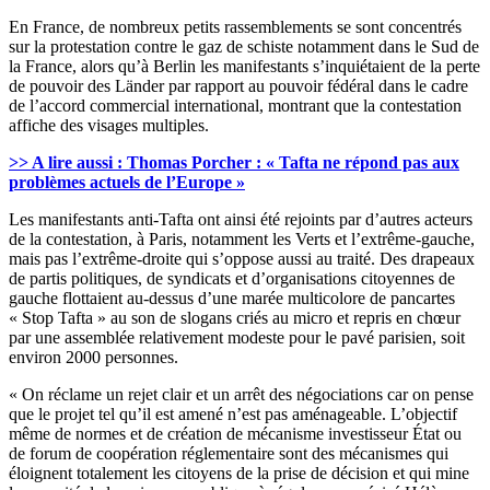
En France, de nombreux petits rassemblements se sont concentrés
sur la protestation contre le gaz de schiste notamment dans le Sud de
la France, alors qu’à Berlin les manifestants s’inquiétaient de la perte
de pouvoir des Länder par rapport au pouvoir fédéral dans le cadre
de l’accord commercial international, montrant que la contestation
affiche des visages multiples.
>> A lire aussi : Thomas Porcher : « Tafta ne répond pas aux
problèmes actuels de l’Europe »
Les manifestants anti-Tafta ont ainsi été rejoints par d’autres acteurs
de la contestation, à Paris, notamment les Verts et l’extrême-gauche,
mais pas l’extrême-droite qui s’oppose aussi au traité. Des drapeaux
de partis politiques, de syndicats et d’organisations citoyennes de
gauche flottaient au-dessus d’une marée multicolore de pancartes
« Stop Tafta » au son de slogans criés au micro et repris en chœur
par une assemblée relativement modeste pour le pavé parisien, soit
environ 2000 personnes.
« On réclame un rejet clair et un arrêt des négociations car on pense
que le projet tel qu’il est amené n’est pas aménageable. L’objectif
même de normes et de création de mécanisme investisseur État ou
de forum de coopération réglementaire sont des mécanismes qui
éloignent totalement les citoyens de la prise de décision et qui mine