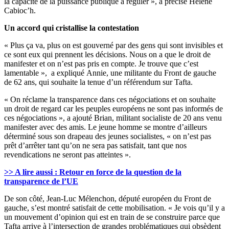
la capacité de la puissance publique à réguler », a précisé Hélène
Cabioc’h.
Un accord qui cristallise la contestation
« Plus ça va, plus on est gouverné par des gens qui sont invisibles et
ce sont eux qui prennent les décisions. Nous on a que le droit de
manifester et on n’est pas pris en compte. Je trouve que c’est
lamentable », a expliqué Annie, une militante du Front de gauche
de 62 ans, qui souhaite la tenue d’un référendum sur Tafta.
« On réclame la transparence dans ces négociations et on souhaite
un droit de regard car les peuples européens ne sont pas informés de
ces négociations », a ajouté Brian, militant socialiste de 20 ans venu
manifester avec des amis. Le jeune homme se montre d’ailleurs
déterminé sous son drapeau des jeunes socialistes, « on n’est pas
prêt d’arrêter tant qu’on ne sera pas satisfait, tant que nos
revendications ne seront pas atteintes ».
>> A lire aussi : Retour en force de la question de la
transparence de l’UE
De son côté, Jean-Luc Mélenchon, député européen du Front de
gauche, s’est montré satisfait de cette mobilisation. « Je vois qu’il y a
un mouvement d’opinion qui est en train de se construire parce que
Tafta arrive à l’intersection de grandes problématiques qui obsèdent