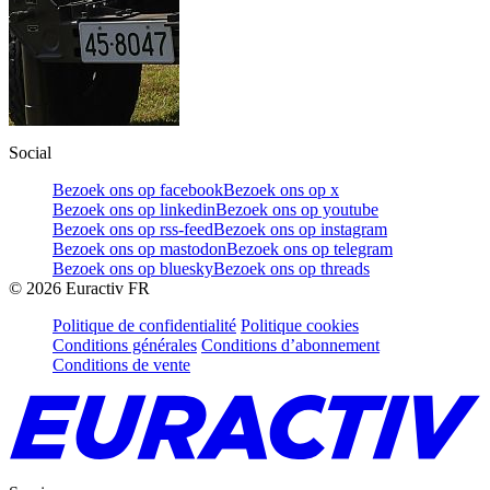
Social
Bezoek ons op facebook
Bezoek ons op x
Bezoek ons op linkedin
Bezoek ons op youtube
Bezoek ons op rss-feed
Bezoek ons op instagram
Bezoek ons op mastodon
Bezoek ons op telegram
Bezoek ons op bluesky
Bezoek ons op threads
©
2026
Euractiv FR
Politique de confidentialité
Politique cookies
Conditions générales
Conditions d’abonnement
Conditions de vente