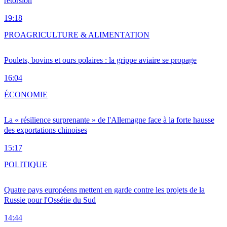
rétorsion
19:18
PRO
AGRICULTURE & ALIMENTATION
Poulets, bovins et ours polaires : la grippe aviaire se propage
16:04
ÉCONOMIE
La « résilience surprenante » de l'Allemagne face à la forte hausse
des exportations chinoises
15:17
POLITIQUE
Quatre pays européens mettent en garde contre les projets de la
Russie pour l'Ossétie du Sud
14:44