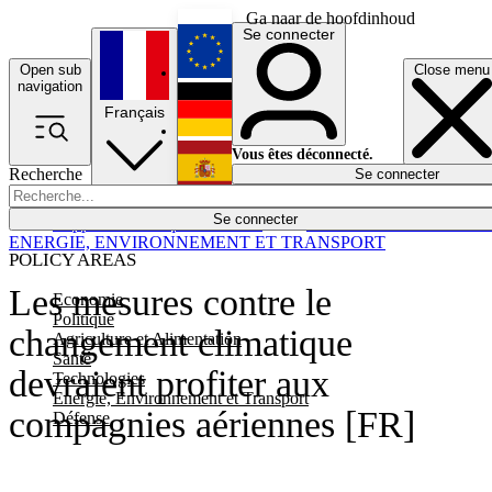
Ga naar de hoofdinhoud
Se connecter
Open sub
Close menu
English
navigation
Français
Deutsch
Vous êtes déconnecté.
Recherche
Se connecter
Español
Lumières éteintes
Se connecter
Rapporteur
Politique
Économie
Newsletters
Evénements
Em
ENERGIE, ENVIRONNEMENT ET TRANSPORT
POLICY AREAS
Les mesures contre le
Economie
Politique
changement climatique
Agriculture et Alimentation
Santé
devraient profiter aux
Technologies
Energie, Environnement et Transport
compagnies aériennes [FR]
Défense