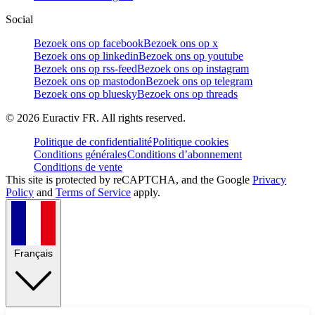
Social
Bezoek ons op facebook
Bezoek ons op x
Bezoek ons op linkedin
Bezoek ons op youtube
Bezoek ons op rss-feed
Bezoek ons op instagram
Bezoek ons op mastodon
Bezoek ons op telegram
Bezoek ons op bluesky
Bezoek ons op threads
©
2026
Euractiv FR. All rights reserved.
Politique de confidentialité
Politique cookies
Conditions générales
Conditions d’abonnement
Conditions de vente
This site is protected by reCAPTCHA, and the Google
Privacy
Policy
and
Terms of Service
apply.
Français