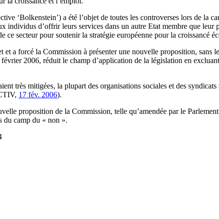
r la croissance et l’emploi.
ctive ‘Bolkenstein’) a été l’objet de toutes les controverses lors de la 
ux individus d’offrir leurs services dans un autre Etat membre que leur
e de ce secteur pour soutenir la stratégie européenne pour la croissancé
t et a forcé la Commission à présenter une nouvelle proposition, sans le
vrier 2006, réduit le champ d’application de la législation en excluant 
ient très mitigées, la plupart des organisations sociales et des syndicat
ACTIV,
17 fév. 2006
).
ouvelle proposition de la Commission, telle qu’amendée par le Parlement,
ts du camp du « non ».
4