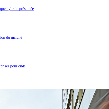
taque hybride présumée
ation du marché
prises pour cible