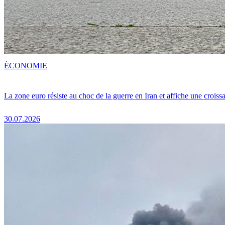
ÉCONOMIE
La zone euro résiste au choc de la guerre en Iran et affiche une crois
30.07.2026