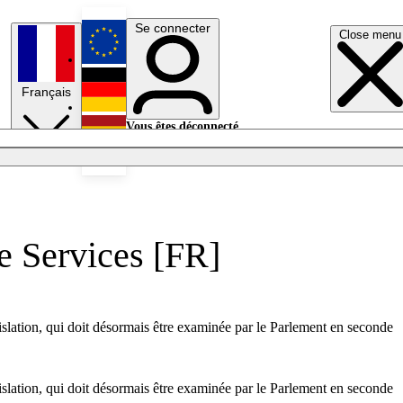
Se connecter
Close menu
English
Français
Deutsch
Vous êtes déconnecté.
Se connecter
Español
Lumières éteintes
ve Services [FR]
gislation, qui doit désormais être examinée par le Parlement en seconde
gislation, qui doit désormais être examinée par le Parlement en seconde