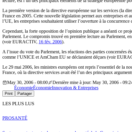
lecture, est l’un des principaux éléments de la stratégie européenne pou
La première version de la directive européenne sur les services (la dire
France en 2005. Cette nouvelle législation permet aux entreprises et a
l’UE, les entreprises souhaitaient utiliser l’ouverture à la concurrenc
Cependant, la forte opposition de l’opinion publique a anéanti ce proje
Parlement. Le compromis trouvé en première lecture au Parlement, en fé
(voir EURACTIV,
16 fév. 2006
).
A l’issue du vote du Parlement, les réactions des parties concernées éta
comme l’UNICE et AmCham EU se déclaraient déçues (voir EUR
Le 29 mai 2006, les ministres européens ont repris l’essentiel de la n
France, où la directive services avait été l’un des principaux argumen
May 30, 2006 - 08:00
Dernière mise à jour: May 30, 2006 - 09:2
Économie
Économie
Innovation & Entreprises
Print
Partager
LES PLUS LUS
PRO
SANTÉ