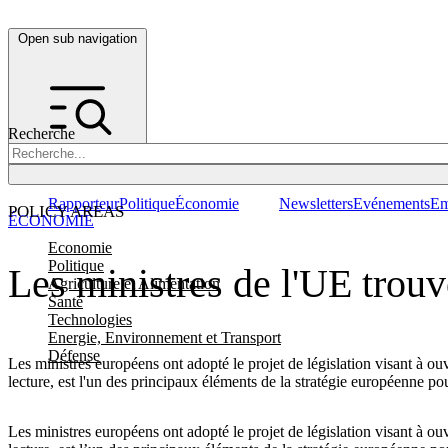
Open sub navigation
Recherche
Rapporteur
Politique
Économie
Newsletters
Evénements
Em
POLICY AREAS
ÉCONOMIE
Economie
Politique
Les ministres de l'UE trouv
Agriculture et Alimentation
Santé
Technologies
Energie, Environnement et Transport
Défense
Les ministres européens ont adopté le projet de législation visant à ou
lecture, est l'un des principaux éléments de la stratégie européenne pou
Les ministres européens ont adopté le projet de législation visant à ou