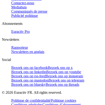
Contactez-nous
Mediahuis
Communiqués de presse
Publicité politique
Abonnements
Euractiv Pro
Newsletters
Rapporteur
Newsletters en anglais
Social
Bezoek ons op facebook
Bezoek ons op x
Bezoek ons op linkedin
Bezoek ons op youtube
Bezoek ons op rss-feed
Bezoek ons op instagram
Bezoek ons op mastodon
Bezoek ons op telegram
Bezoek ons op bluesky
Bezoek ons op threads
©
2026
Euractiv FR. All rights reserved.
Politique de confidentialité
Politique cookies
Conditions générales
Conditions d’abonnement