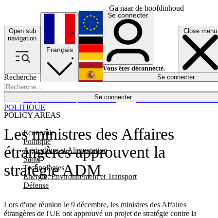
Ga naar de hoofdinhoud
Se connecter
Open sub
Close menu
English
navigation
Français
Deutsch
Vous êtes déconnecté.
Recherche
Se connecter
Español
Lumières éteintes
Se connecter
Rapporteur
Politique
Économie
Newsletters
Evénements
Em
POLITIQUE
POLICY AREAS
Les ministres des Affaires
Economie
Politique
étrangères approuvent la
Agriculture et Alimentation
Santé
stratégie ADM
Technologies
Energie, Environnement et Transport
Défense
Lors d'une réunion le 9 décembre, les ministres des Affaires
étrangères de l'UE ont approuvé un projet de stratégie contre la