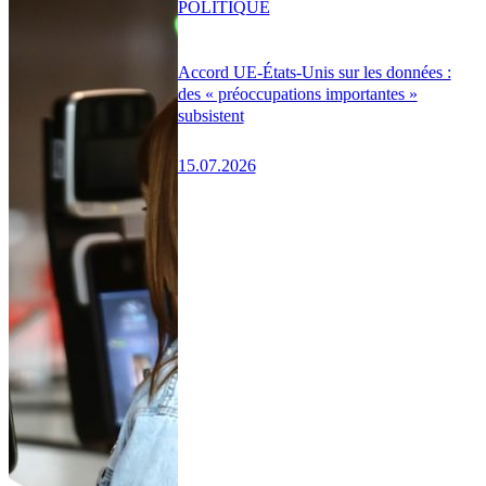
POLITIQUE
Accord UE-États-Unis sur les données :
des « préoccupations importantes »
subsistent
15.07.2026