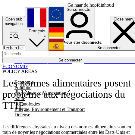
Ga naar de hoofdinhoud
Se connecter
Open sub
Close menu
English
navigation
Français
Deutsch
Vous êtes déconnecté.
Recherche
Se connecter
Español
Lumières éteintes
Se connecter
Rapporteur
Politique
Économie
Newsletters
Evénements
Em
ÉCONOMIE
POLICY AREAS
Les normes alimentaires posent
Economie
Politique
problème aux négociations du
Agriculture et Alimentation
Santé
TTIP
Technologies
Energie, Environnement et Transport
Défense
Les différences abyssales au niveau des normes alimentaires sont en
train de noyer les négociations commerciales entre les États-Unis et