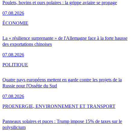
Poulets, bovins et ours polaires : la grippe aviaire se propage
07.08.2026
ÉCONOMIE
La « résilience surprenante » de l'Allemagne face à la forte hausse
des exportations chinoises
07.08.2026
POLITIQUE
Quatre pays européens mettent en garde contre les projets de la
Russie pour l'Ossétie du Sud
07.08.2026
PRO
ENERGIE, ENVIRONNEMENT ET TRANSPORT
Panneaux solaires et puces : Trump impose 15% de taxes sur le
polysilicium