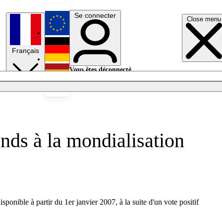
Se connecter
Close menu
English
Français
Deutsch
Vous êtes déconnecté.
Se connecter
Español
Lumières éteintes
nds à la mondialisation
sponible à partir du 1er janvier 2007, à la suite d'un vote positif