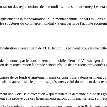
n raison des répercussions de la mondialisation sur leur entreprise sera d
d’ajustement à la mondialisation, d’un montant annuel de 500 millions 
s les structures du commerce mondial » ayant perturbé l’activité économi
ocalisation a lieu au sein de l’UE, tant qu’ils peuvent prouver que cett
 de l’annonce par le constructeur automobile allemand Volkswagen du lic
ion de restructuration à grande échelle résulte de pressions provoquées 
ires de ce fonds d’ajustement, mais certains observateurs estiment que l
ais un autre obstacle pourrait se présenter : celui du moment de la rest
ement une « clause d’exception » qui facilitera la demande d’aide des 
peut être prouvé que ces licenciements auront un impact sérieux sur l’éc
e la Commission, puis approuvée successivement par le Parlement et le