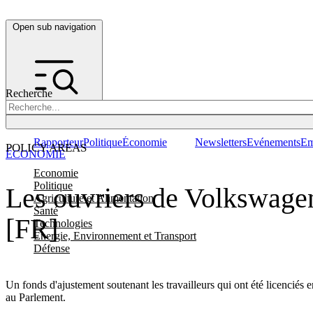
Open sub navigation
Recherche
Rapporteur
Politique
Économie
Newsletters
Evénements
Em
POLICY AREAS
ÉCONOMIE
Economie
Politique
Les ouvriers de Volkswagen
Agriculture et Alimentation
Santé
[FR]
Technologies
Energie, Environnement et Transport
Défense
Un fonds d'ajustement soutenant les travailleurs qui ont été licenciés en
au Parlement.