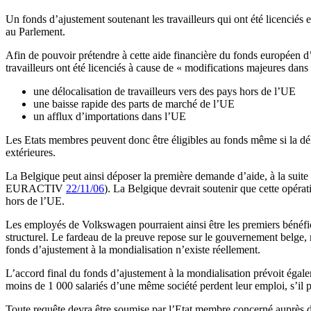
Un fonds d’ajustement soutenant les travailleurs qui ont été licenciés e
au Parlement.
Afin de pouvoir prétendre à cette aide financière du fonds européen 
travailleurs ont été licenciés à cause de « modifications majeures dan
une délocalisation de travailleurs vers des pays hors de l’UE
une baisse rapide des parts de marché de l’UE
un afflux d’importations dans l’UE
Les Etats membres peuvent donc être éligibles au fonds même si la dél
extérieures.
La Belgique peut ainsi déposer la première demande d’aide, à la suite
EURACTIV
22/11/06
). La Belgique devrait soutenir que cette opérat
hors de l’UE.
Les employés de Volkswagen pourraient ainsi être les premiers bénéficia
structurel. Le fardeau de la preuve repose sur le gouvernement belge, m
fonds d’ajustement à la mondialisation n’existe réellement.
L’accord final du fonds d’ajustement à la mondialisation prévoit égal
moins de 1 000 salariés d’une même société perdent leur emploi, s’il 
Toute requête devra être soumise par l’Etat membre concerné auprès d