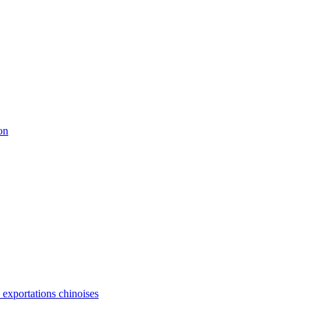
on
s exportations chinoises