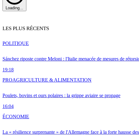
Loading...
LES PLUS RÉCENTS
POLITIQUE
Sánchez riposte contre Meloni : l'Italie menacée de mesures de rétorsi
19:18
PRO
AGRICULTURE & ALIMENTATION
Poulets, bovins et ours polaires : la grippe aviaire se propage
16:04
ÉCONOMIE
La « résilience surprenante » de l'Allemagne face à la forte hausse de