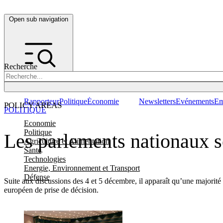
Open sub navigation
Recherche
Rapporteur
Politique
Économie
Newsletters
Evénements
Em
POLICY AREAS
POLITIQUE
Economie
Politique
Les parlements nationaux s
Agriculture et Alimentation
Santé
Technologies
Energie, Environnement et Transport
Défense
Suite aux discussions des 4 et 5 décembre, il apparaît qu’une majorit
européen de prise de décision.