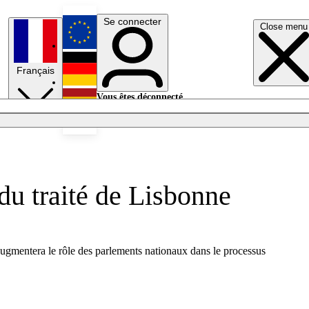
Se connecter
Close menu
English
Français
Deutsch
Vous êtes déconnecté.
Se connecter
Español
Lumières éteintes
du traité de Lisbonne
 augmentera le rôle des parlements nationaux dans le processus