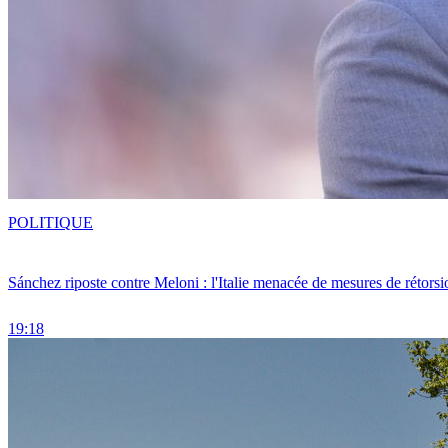
POLITIQUE
Sánchez riposte contre Meloni : l'Italie menacée de mesures de rétorsi
19:18