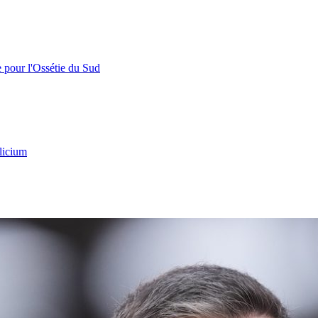
e pour l'Ossétie du Sud
licium