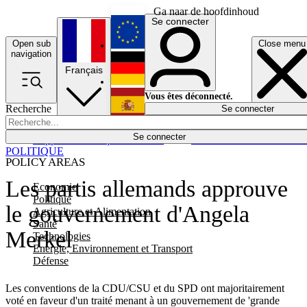
Ga naar de hoofdinhoud
Se connecter
Open sub
Close menu
English
navigation
Français
Deutsch
Vous êtes déconnecté.
Recherche
Se connecter
Español
Lumières éteintes
Se connecter
Rapporteur
Politique
Économie
Newsletters
Evénements
Em
POLITIQUE
POLICY AREAS
Les partis allemands approuve
Economie
Politique
le gouvernement d'Angela
Agriculture et Alimentation
Santé
Merkel
Technologies
Energie, Environnement et Transport
Défense
Les conventions de la CDU/CSU et du SPD ont majoritairement
voté en faveur d'un traité menant à un gouvernement de 'grande