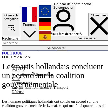
Ga naar de hoofdinhoud
Se connecter
Open sub
Close menu
English
navigation
Français
Deutsch
Vous êtes déconnecté.
Recherche
Se connecter
Español
Lumières éteintes
Se connecter
Rapporteur
Politique
Économie
Newsletters
Evénements
Em
POLITIQUE
POLICY AREAS
Les partis hollandais concluent
Economie
Politique
un accord sur la coalition
Agriculture et Alimentation
Santé
gouvernementale
Technologies
Energie, Environnement et Transport
Défense
Les hommes politiques hollandais ont conclu un accord sur une
coalition gouvernementale le 14 mai, ce qui met fin à quatre mois de