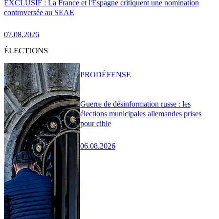
EXCLUSIF : La France et l'Espagne critiquent une nomination
controversée au SEAE
07.08.2026
ÉLECTIONS
PRO
DÉFENSE
Guerre de désinformation russe : les
élections municipales allemandes prises
pour cible
06.08.2026