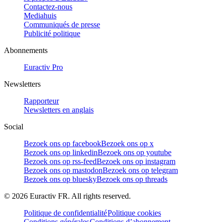
Contactez-nous
Mediahuis
Communiqués de presse
Publicité politique
Abonnements
Euractiv Pro
Newsletters
Rapporteur
Newsletters en anglais
Social
Bezoek ons op facebook
Bezoek ons op x
Bezoek ons op linkedin
Bezoek ons op youtube
Bezoek ons op rss-feed
Bezoek ons op instagram
Bezoek ons op mastodon
Bezoek ons op telegram
Bezoek ons op bluesky
Bezoek ons op threads
©
2026
Euractiv FR. All rights reserved.
Politique de confidentialité
Politique cookies
Conditions générales
Conditions d’abonnement