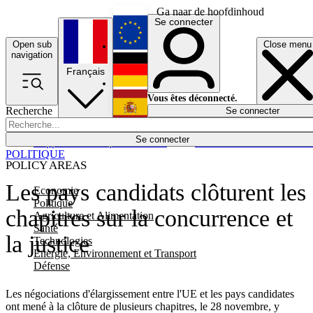
Ga naar de hoofdinhoud
Se connecter
Open sub
Close menu
English
navigation
Français
Deutsch
Vous êtes déconnecté.
Recherche
Se connecter
Español
Lumières éteintes
Se connecter
Rapporteur
Politique
Économie
Newsletters
Evénements
Em
POLITIQUE
POLICY AREAS
Les pays candidats clôturent les
Economie
Politique
chapitres sur la concurrence et
Agriculture et Alimentation
Santé
la justice
Technologies
Energie, Environnement et Transport
Défense
Les négociations d'élargissement entre l'UE et les pays candidates
ont mené à la clôture de plusieurs chapitres, le 28 novembre, y