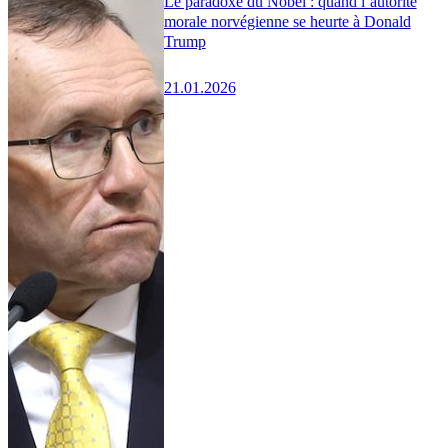
Le paradoxe du Nobel : quand l’autorité
morale norvégienne se heurte à Donald
Trump
21.01.2026