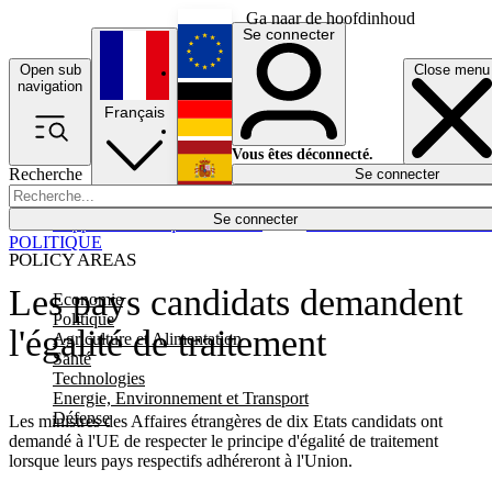
Ga naar de hoofdinhoud
Se connecter
Open sub
Close menu
English
navigation
Français
Deutsch
Vous êtes déconnecté.
Recherche
Se connecter
Español
Lumières éteintes
Se connecter
Rapporteur
Politique
Économie
Newsletters
Evénements
Em
POLITIQUE
POLICY AREAS
Les pays candidats demandent
Economie
Politique
l'égalité de traitement
Agriculture et Alimentation
Santé
Technologies
Energie, Environnement et Transport
Défense
Les ministres des Affaires étrangères de dix Etats candidats ont
demandé à l'UE de respecter le principe d'égalité de traitement
lorsque leurs pays respectifs adhéreront à l'Union.