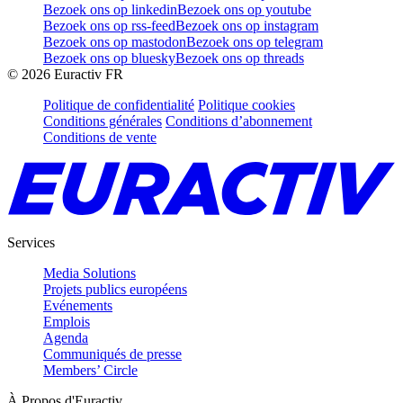
Bezoek ons op linkedin
Bezoek ons op youtube
Bezoek ons op rss-feed
Bezoek ons op instagram
Bezoek ons op mastodon
Bezoek ons op telegram
Bezoek ons op bluesky
Bezoek ons op threads
©
2026
Euractiv FR
Politique de confidentialité
Politique cookies
Conditions générales
Conditions d’abonnement
Conditions de vente
Services
Media Solutions
Projets publics européens
Evénements
Emplois
Agenda
Communiqués de presse
Members’ Circle
À Propos d'Euractiv