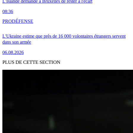
L'Islande demande à Bruxelles de rester à l'écart
08:36
PRO
DÉFENSE
L'Ukraine estime que près de 16 000 volontaires étrangers servent
dans son armée
06.08.2026
PLUS DE CETTE SECTION