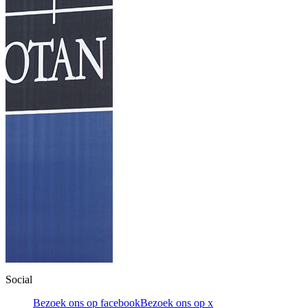
Social
Bezoek ons op facebook
Bezoek ons op x