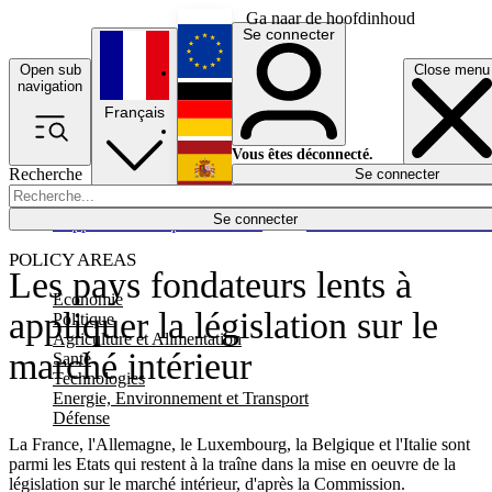
Ga naar de hoofdinhoud
Se connecter
Open sub
Close menu
English
navigation
Français
Deutsch
Vous êtes déconnecté.
Recherche
Se connecter
Español
Lumières éteintes
Se connecter
Rapporteur
Politique
Économie
Newsletters
Evénements
Em
POLICY AREAS
Les pays fondateurs lents à
Economie
appliquer la législation sur le
Politique
Agriculture et Alimentation
marché intérieur
Santé
Technologies
Energie, Environnement et Transport
Défense
La France, l'Allemagne, le Luxembourg, la Belgique et l'Italie sont
parmi les Etats qui restent à la traîne dans la mise en oeuvre de la
législation sur le marché intérieur, d'après la Commission.