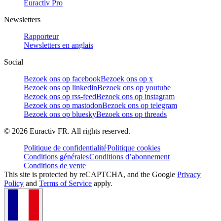
Euractiv Pro
Newsletters
Rapporteur
Newsletters en anglais
Social
Bezoek ons op facebook
Bezoek ons op x
Bezoek ons op linkedin
Bezoek ons op youtube
Bezoek ons op rss-feed
Bezoek ons op instagram
Bezoek ons op mastodon
Bezoek ons op telegram
Bezoek ons op bluesky
Bezoek ons op threads
©
2026
Euractiv FR. All rights reserved.
Politique de confidentialité
Politique cookies
Conditions générales
Conditions d’abonnement
Conditions de vente
This site is protected by reCAPTCHA, and the Google
Privacy
Policy
and
Terms of Service
apply.