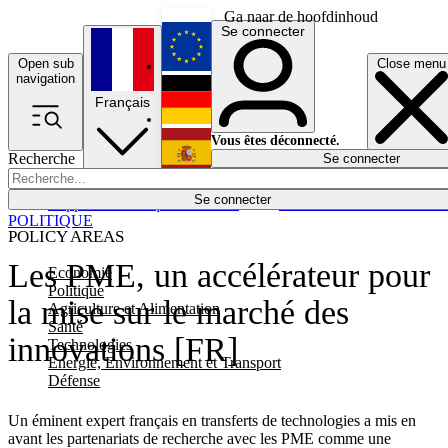
Ga naar de hoofdinhoud
Se connecter
Open sub
Close menu
English
navigation
Français
Deutsch
Vous êtes déconnecté.
Recherche
Se connecter
Español
Lumières éteintes
Se connecter
Rapporteur
Politique
Économie
Newsletters
Evénements
Em
POLITIQUE
POLICY AREAS
Les PME, un accélérateur pour
Economie
Politique
la mise sur le marché des
Agriculture et Alimentation
Santé
innovations [FR]
Technologies
Energie, Environnement et Transport
Défense
Un éminent expert français en transferts de technologies a mis en
avant les partenariats de recherche avec les PME comme une