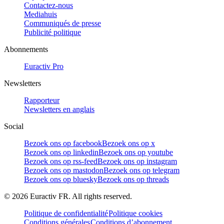
Contactez-nous
Mediahuis
Communiqués de presse
Publicité politique
Abonnements
Euractiv Pro
Newsletters
Rapporteur
Newsletters en anglais
Social
Bezoek ons op facebook
Bezoek ons op x
Bezoek ons op linkedin
Bezoek ons op youtube
Bezoek ons op rss-feed
Bezoek ons op instagram
Bezoek ons op mastodon
Bezoek ons op telegram
Bezoek ons op bluesky
Bezoek ons op threads
©
2026
Euractiv FR. All rights reserved.
Politique de confidentialité
Politique cookies
Conditions générales
Conditions d’abonnement