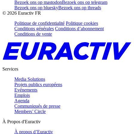
Bezoek ons op mastodon
Bezoek ons op telegram
Bezoek ons op bluesky
Bezoek ons op threads
©
2026
Euractiv FR
Politique de confidentialité
Politique cookies
Conditions générales
Conditions d’abonnement
Conditions de vente
Services
Media Solutions
Projets publics européens
Evénements
Emplois
Agenda
Communiqués de presse
Members’ Circle
À Propos d'Euractiv
À propos d’Euractiv