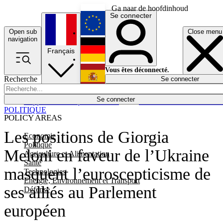
Ga naar de hoofdinhoud
Se connecter
Open sub
Close menu
English
navigation
Français
Deutsch
Vous êtes déconnecté.
Recherche
Se connecter
Español
Lumières éteintes
Se connecter
Rapporteur
Politique
Économie
Newsletters
Evénements
Em
POLITIQUE
POLICY AREAS
Les positions de Giorgia
Economie
Politique
Meloni en faveur de l’Ukraine
Agriculture et Alimentation
Santé
masquent l’euroscepticisme de
Technologies
Energie, Environnement et Transport
ses alliés au Parlement
Défense
européen