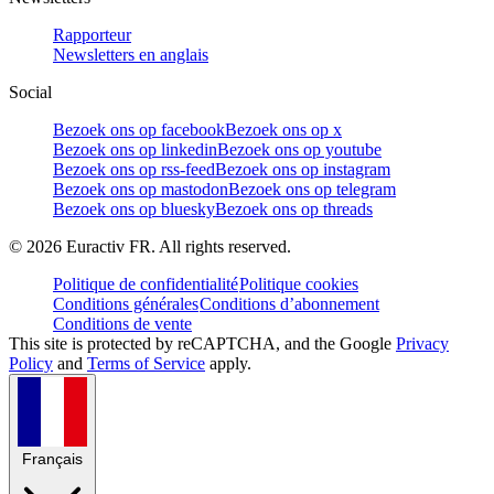
Rapporteur
Newsletters en anglais
Social
Bezoek ons op facebook
Bezoek ons op x
Bezoek ons op linkedin
Bezoek ons op youtube
Bezoek ons op rss-feed
Bezoek ons op instagram
Bezoek ons op mastodon
Bezoek ons op telegram
Bezoek ons op bluesky
Bezoek ons op threads
©
2026
Euractiv FR. All rights reserved.
Politique de confidentialité
Politique cookies
Conditions générales
Conditions d’abonnement
Conditions de vente
This site is protected by reCAPTCHA, and the Google
Privacy
Policy
and
Terms of Service
apply.
Français