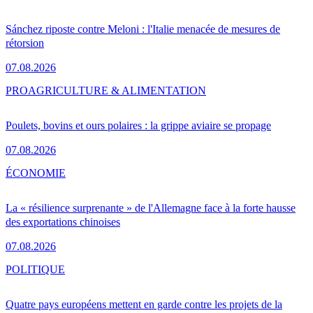
Sánchez riposte contre Meloni : l'Italie menacée de mesures de
rétorsion
07.08.2026
PRO
AGRICULTURE & ALIMENTATION
Poulets, bovins et ours polaires : la grippe aviaire se propage
07.08.2026
ÉCONOMIE
La « résilience surprenante » de l'Allemagne face à la forte hausse
des exportations chinoises
07.08.2026
POLITIQUE
Quatre pays européens mettent en garde contre les projets de la