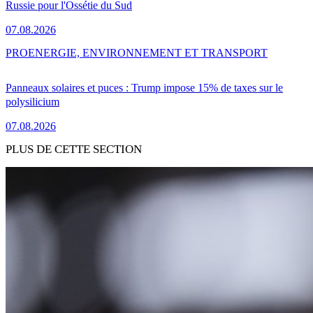
Russie pour l'Ossétie du Sud
07.08.2026
PRO
ENERGIE, ENVIRONNEMENT ET TRANSPORT
Panneaux solaires et puces : Trump impose 15% de taxes sur le
polysilicium
07.08.2026
PLUS DE CETTE SECTION