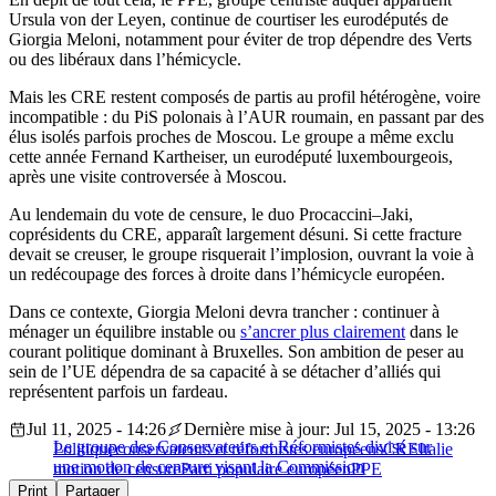
Ursula von der Leyen, continue de courtiser les eurodéputés de
Giorgia Meloni, notamment pour éviter de trop dépendre des Verts
ou des libéraux dans l’hémicycle.
Mais les CRE restent composés de partis au profil hétérogène, voire
incompatible : du PiS polonais à l’AUR roumain, en passant par des
élus isolés parfois proches de Moscou. Le groupe a même exclu
cette année Fernand Kartheiser, un eurodéputé luxembourgeois,
après une visite controversée à Moscou.
Au lendemain du vote de censure, le duo Procaccini–Jaki,
coprésidents du CRE, apparaît largement désuni. Si cette fracture
devait se creuser, le groupe risquerait l’implosion, ouvrant la voie à
un redécoupage des forces à droite dans l’hémicycle européen.
Dans ce contexte, Giorgia Meloni devra trancher : continuer à
ménager un équilibre instable ou
s’ancrer plus clairement
dans le
courant politique dominant à Bruxelles. Son ambition de peser au
sein de l’UE dépendra de sa capacité à se détacher d’alliés qui
représentent parfois un fardeau.
Jul 11, 2025 - 14:26
Dernière mise à jour: Jul 15, 2025 - 13:26
Le groupe des Conservateurs et Réformistes divisé sur
Politique
conservateurs et réformistes européens
CRE
Italie
une motion de censure visant la Commission
motion de censure
Parti populaire européen
PPE
Print
Partager