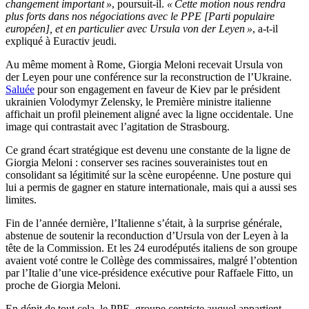
changement important »
, poursuit-il.
« Cette motion nous rendra
plus forts dans nos négociations avec le PPE [Parti populaire
européen], et en particulier avec Ursula von der Leyen »
, a-t-il
expliqué à Euractiv jeudi.
Au même moment à Rome, Giorgia Meloni recevait Ursula von
der Leyen pour une conférence sur la reconstruction de l’Ukraine.
Saluée
pour son engagement en faveur de Kiev par le président
ukrainien Volodymyr Zelensky, le Première ministre italienne
affichait un profil pleinement aligné avec la ligne occidentale. Une
image qui contrastait avec l’agitation de Strasbourg.
Ce grand écart stratégique est devenu une constante de la ligne de
Giorgia Meloni : conserver ses racines souverainistes tout en
consolidant sa légitimité sur la scène européenne. Une posture qui
lui a permis de gagner en stature internationale, mais qui a aussi ses
limites.
Fin de l’année dernière, l’Italienne s’était, à la surprise générale,
abstenue de soutenir la reconduction d’Ursula von der Leyen à la
tête de la Commission. Et les 24 eurodéputés italiens de son groupe
avaient voté contre le Collège des commissaires, malgré l’obtention
par l’Italie d’une vice-présidence exécutive pour Raffaele Fitto, un
proche de Giorgia Meloni.
En dépit de tout cela, le PPE, groupe centriste auquel appartient