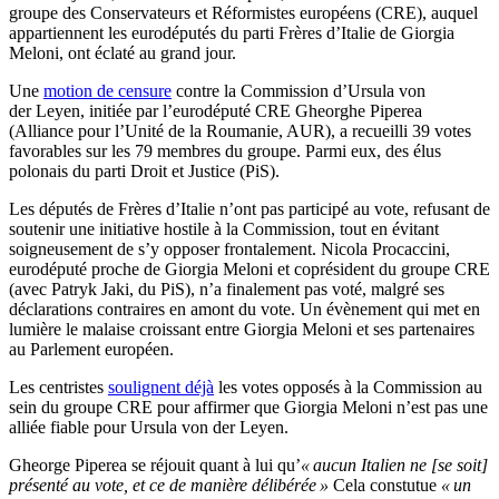
groupe des Conservateurs et Réformistes européens (CRE), auquel
appartiennent les eurodéputés du parti Frères d’Italie de Giorgia
Meloni, ont éclaté au grand jour.
Une
motion de censure
contre la Commission d’Ursula von
der Leyen, initiée par l’eurodéputé CRE Gheorghe Piperea
(Alliance pour l’Unité de la Roumanie, AUR), a recueilli 39 votes
favorables sur les 79 membres du groupe. Parmi eux, des élus
polonais du parti Droit et Justice (PiS).
Les députés de Frères d’Italie n’ont pas participé au vote, refusant de
soutenir une initiative hostile à la Commission, tout en évitant
soigneusement de s’y opposer frontalement. Nicola Procaccini,
eurodéputé proche de Giorgia Meloni et coprésident du groupe CRE
(avec Patryk Jaki, du PiS), n’a finalement pas voté, malgré ses
déclarations contraires en amont du vote. Un évènement qui met en
lumière le malaise croissant entre Giorgia Meloni et ses partenaires
au Parlement européen.
Les centristes
soulignent déjà
les votes opposés à la Commission au
sein du groupe CRE pour affirmer que Giorgia Meloni n’est pas une
alliée fiable pour Ursula von der Leyen.
Gheorge Piperea se réjouit quant à lui qu’
« aucun Italien ne [se soit]
présenté au vote, et ce de manière délibérée »
Cela constutue
« un