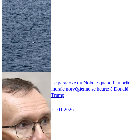
Le paradoxe du Nobel : quand l’autorité
morale norvégienne se heurte à Donald
Trump
21.01.2026