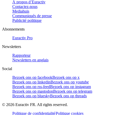
À propos d’Euractiv
Contactez-nous
Mediahuis
Communiqués de presse
Publicité politique
Abonnements
Euractiv Pro
Newsletters
Rapporteur
Newsletters en anglais
Social
Bezoek ons op facebook
Bezoek ons op x
Bezoek ons op linkedin
Bezoek ons op youtube
Bezoek ons op rss-feed
Bezoek ons op instagram
Bezoek ons op mastodon
Bezoek ons op telegram
Bezoek ons op bluesky
Bezoek ons op threads
©
2026
Euractiv FR. All rights reserved.
Politique de confidentialité
Politique cookies