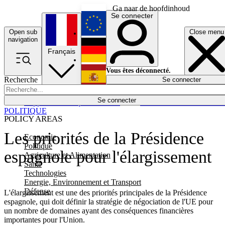
Ga naar de hoofdinhoud
Se connecter
Open sub
Close menu
English
navigation
Français
Deutsch
Vous êtes déconnecté.
Recherche
Se connecter
Español
Lumières éteintes
Se connecter
Rapporteur
Politique
Économie
Newsletters
Evénements
Em
POLITIQUE
POLICY AREAS
Les priorités de la Présidence
Economie
Politique
espagnole pour l'élargissement
Agriculture et Alimentation
Santé
Technologies
Energie, Environnement et Transport
Défense
L'élargissement est une des priorités principales de la Présidence
espagnole, qui doit définir la stratégie de négociation de l'UE pour
un nombre de domaines ayant des conséquences financières
importantes pour l'Union.