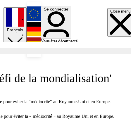
Se connecter
Close menu
English
Français
Deutsch
Vous êtes déconnecté.
Se connecter
Español
Lumières éteintes
éfi de la mondialisation'
lle pour éviter la "médiocrité" au Royaume-Uni et en Europe.
le pour éviter la « médiocrité » au Royaume-Uni et en Europe.