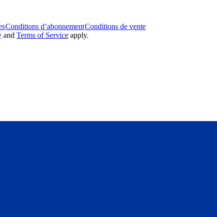
es
Conditions d’abonnement
Conditions de vente
y
and
Terms of Service
apply.