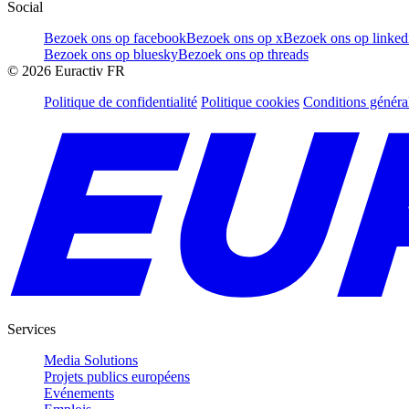
Social
Bezoek ons op facebook
Bezoek ons op x
Bezoek ons op linked
Bezoek ons op bluesky
Bezoek ons op threads
©
2026
Euractiv FR
Politique de confidentialité
Politique cookies
Conditions généra
Services
Media Solutions
Projets publics européens
Evénements