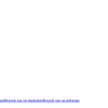
ram
Bezoek ons op mastodon
Bezoek ons op telegram