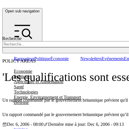
Open sub navigation
Recherche
Rapporteur
Politique
Économie
Newsletters
Evénements
Em
POLICY AREAS
Economie
'Les qualifications sont ess
Politique
Agriculture et Alimentation
Santé
Technologies
Energie, Environnement et Transport
Un rapport commandé par le gouvernement britannique prévient qu'il 
Défense
Un rapport commandé par le gouvernement britannique prévient qu’il 
Dec 6, 2006 - 08:00
Dernière mise à jour: Dec 6, 2006 - 09:13