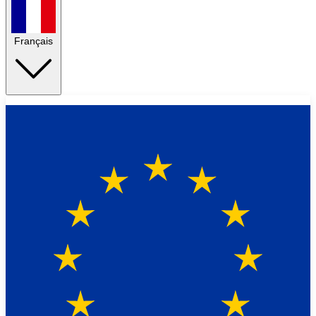
Français