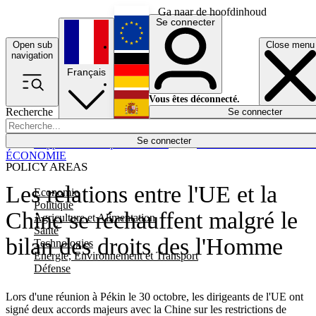
Ga naar de hoofdinhoud
Se connecter
Open sub
Close menu
English
navigation
Français
Deutsch
Vous êtes déconnecté.
Recherche
Se connecter
Español
Lumières éteintes
Se connecter
Rapporteur
Politique
Économie
Newsletters
Evénements
Em
ÉCONOMIE
POLICY AREAS
Les relations entre l'UE et la
Economie
Politique
Chine se réchauffent malgré le
Agriculture et Alimentation
Santé
bilan des droits des l'Homme
Technologies
Energie, Environnement et Transport
Défense
Lors d'une réunion à Pékin le 30 octobre, les dirigeants de l'UE ont
signé deux accords majeurs avec la Chine sur les restrictions de