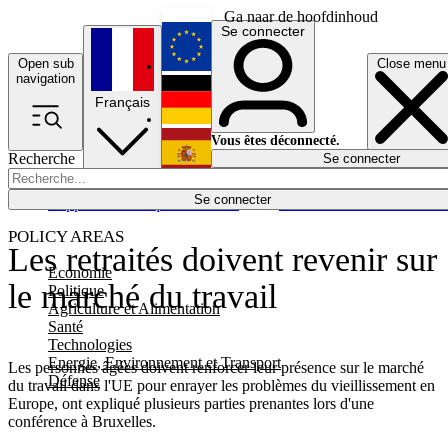
Ga naar de hoofdinhoud
Se connecter
Open sub
Close menu
English
navigation
Français
Deutsch
Vous êtes déconnecté.
Recherche
Se connecter
Español
Lumières éteintes
Se connecter
Rapporteur
Politique
Économie
Newsletters
Evénements
Em
POLICY AREAS
Les retraités doivent revenir sur
Economie
le marché du travail
Politique
Agriculture et Alimentation
Santé
Technologies
Energie, Environnement et Transport
Les personnes âgées doivent renforcer leur présence sur le marché
Défense
du travail dans l'UE pour enrayer les problèmes du vieillissement en
Europe, ont expliqué plusieurs parties prenantes lors d'une
conférence à Bruxelles.