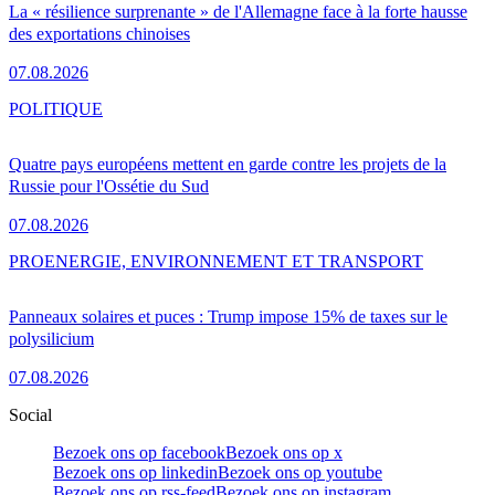
La « résilience surprenante » de l'Allemagne face à la forte hausse
des exportations chinoises
07.08.2026
POLITIQUE
Quatre pays européens mettent en garde contre les projets de la
Russie pour l'Ossétie du Sud
07.08.2026
PRO
ENERGIE, ENVIRONNEMENT ET TRANSPORT
Panneaux solaires et puces : Trump impose 15% de taxes sur le
polysilicium
07.08.2026
Social
Bezoek ons op facebook
Bezoek ons op x
Bezoek ons op linkedin
Bezoek ons op youtube
Bezoek ons op rss-feed
Bezoek ons op instagram