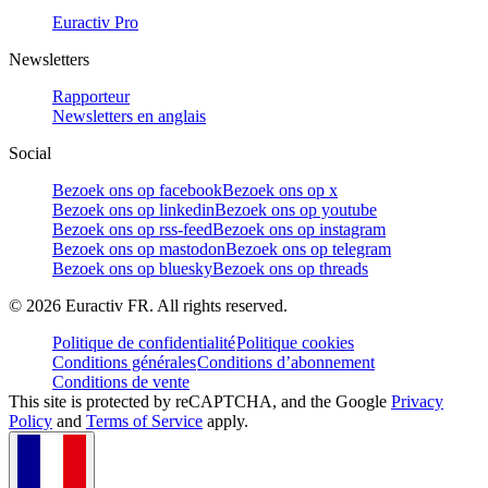
Euractiv Pro
Newsletters
Rapporteur
Newsletters en anglais
Social
Bezoek ons op facebook
Bezoek ons op x
Bezoek ons op linkedin
Bezoek ons op youtube
Bezoek ons op rss-feed
Bezoek ons op instagram
Bezoek ons op mastodon
Bezoek ons op telegram
Bezoek ons op bluesky
Bezoek ons op threads
©
2026
Euractiv FR. All rights reserved.
Politique de confidentialité
Politique cookies
Conditions générales
Conditions d’abonnement
Conditions de vente
This site is protected by reCAPTCHA, and the Google
Privacy
Policy
and
Terms of Service
apply.