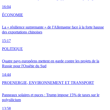
16:04
ÉCONOMIE
La « résilience surprenante » de l'Allemagne face à la forte hausse
des exportations chinoises
15:17
POLITIQUE
Quatre pays européens mettent en garde contre les projets de la
Russie pour l'Ossétie du Sud
14:44
PRO
ENERGIE, ENVIRONNEMENT ET TRANSPORT
Panneaux solaires et puces : Trump impose 15% de taxes sur le
polysilicium
13:58