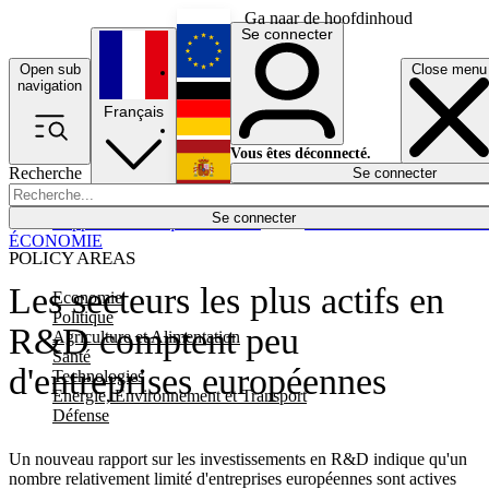
Ga naar de hoofdinhoud
Se connecter
Open sub
Close menu
English
navigation
Français
Deutsch
Vous êtes déconnecté.
Recherche
Se connecter
Español
Lumières éteintes
Se connecter
Rapporteur
Politique
Économie
Newsletters
Evénements
Em
ÉCONOMIE
POLICY AREAS
Les secteurs les plus actifs en
Economie
Politique
R&D comptent peu
Agriculture et Alimentation
Santé
d'entreprises européennes
Technologies
Energie, Environnement et Transport
Défense
Un nouveau rapport sur les investissements en R&D indique qu'un
nombre relativement limité d'entreprises européennes sont actives