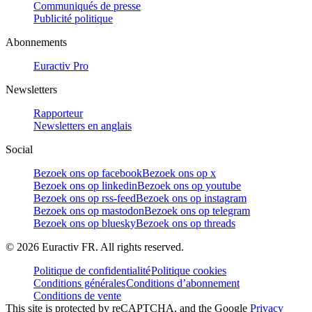
Communiqués de presse
Publicité politique
Abonnements
Euractiv Pro
Newsletters
Rapporteur
Newsletters en anglais
Social
Bezoek ons op facebook
Bezoek ons op x
Bezoek ons op linkedin
Bezoek ons op youtube
Bezoek ons op rss-feed
Bezoek ons op instagram
Bezoek ons op mastodon
Bezoek ons op telegram
Bezoek ons op bluesky
Bezoek ons op threads
©
2026
Euractiv FR. All rights reserved.
Politique de confidentialité
Politique cookies
Conditions générales
Conditions d’abonnement
Conditions de vente
This site is protected by reCAPTCHA, and the Google
Privacy