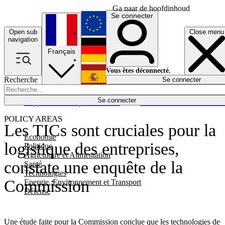
Ga naar de hoofdinhoud
Se connecter
Open sub
Close menu
English
navigation
Français
Deutsch
Vous êtes déconnecté.
Recherche
Se connecter
Español
Lumières éteintes
Se connecter
Rapporteur
Politique
Économie
Newsletters
Evénements
Em
POLICY AREAS
Les TICs sont cruciales pour la
Economie
logistique des entreprises,
Politique
Agriculture et Alimentation
constate une enquête de la
Santé
Technologies
Commission
Energie, Environnement et Transport
Défense
Une étude faite pour la Commission conclue que les technologies de