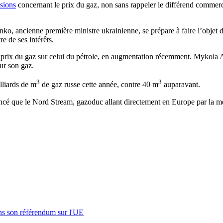
nsions
concernant le prix du gaz, non sans rappeler le différend commercia
ko, ancienne première ministre ukrainienne, se prépare à faire l’objet 
e de ses intérêts.
 prix du gaz sur celui du pétrole, en augmentation récemment. Mykola Az
our son gaz.
3
3
lliards de m
de gaz russe cette année, contre 40 m
auparavant.
cé que le Nord Stream, gazoduc allant directement en Europe par la mer 
s son référendum sur l'UE