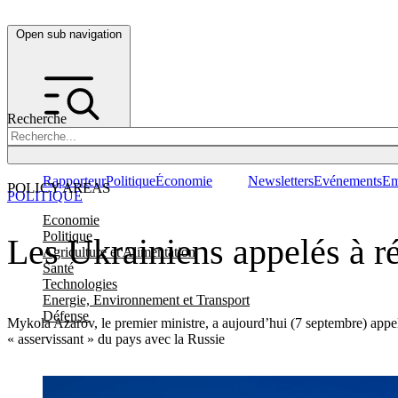
Open sub navigation
Recherche
Rapporteur
Politique
Économie
Newsletters
Evénements
Em
POLICY AREAS
POLITIQUE
Economie
Politique
Les Ukrainiens appelés à r
Agriculture et Alimentation
Santé
Technologies
Energie, Environnement et Transport
Défense
Mykola Azarov, le premier ministre, a aujourd’hui (7 septembre) appelé
« asservissant » du pays avec la Russie