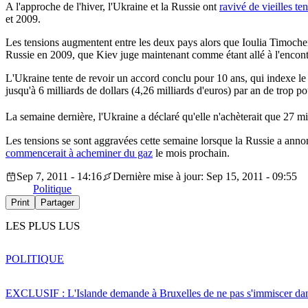
A l'approche de l'hiver, l'Ukraine et la Russie ont
ravivé de vieilles te
et 2009.
Les tensions augmentent entre les deux pays alors que Ioulia Timochen
Russie en 2009, que Kiev juge maintenant comme étant allé à l'encontr
L'Ukraine tente de revoir un accord conclu pour 10 ans, qui indexe le
jusqu'à 6 milliards de dollars (4,26 milliards d'euros) par an de trop p
La semaine dernière, l'Ukraine a déclaré qu'elle n'achèterait que 27 mi
Les tensions se sont aggravées cette semaine lorsque la Russie a annon
commencerait à acheminer du gaz
le mois prochain.
Sep 7, 2011 - 14:16
Dernière mise à jour: Sep 15, 2011 - 09:55
Politique
Print
Partager
LES PLUS LUS
POLITIQUE
EXCLUSIF : L'Islande demande à Bruxelles de ne pas s'immiscer dan