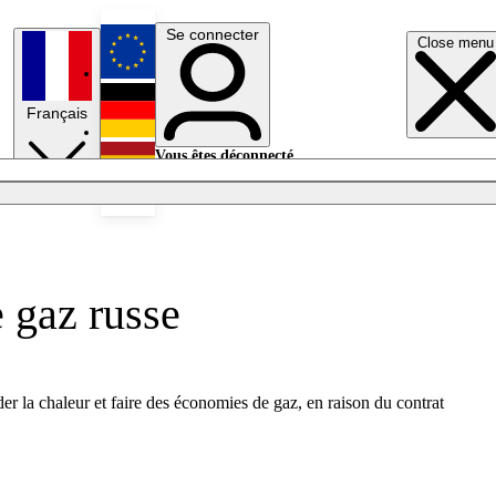
Se connecter
Close menu
English
Français
Deutsch
Vous êtes déconnecté.
Se connecter
Español
Lumières éteintes
 gaz russe
er la chaleur et faire des économies de gaz, en raison du contrat