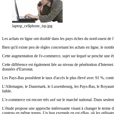
laptop_cellphone_isp.jpg
Les achats en ligne ont doublé dans les pays riches du nord-ouest de 
Bien qu'il existe peu de règles concernant les achats en ligne, le no
Cette augmentation de l'e-commerce, sujet sur lequel se penche une étu
Cette différence est également liée au niveau de pénétration d'Interne
données d'Eurostat.
Les Pays-Bas possèdent le taux d'accès le plus élevé avec 91 %, cont
L'Allemagne, le Danemark, le Luxembourg, les Pays-Bas, le Royaume-Un
faible.
L’e-commerce est encore très axé sur le marché national. Dans seulemen
L'étude propose une approche intéressante visant à changer le terme d
contenu en même temps. Un bon exemple en est eBay, où les utilisateur