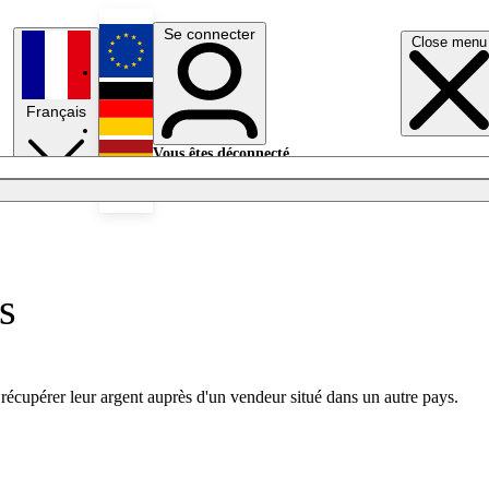
Se connecter
Close menu
English
Français
Deutsch
Vous êtes déconnecté.
Se connecter
Español
Lumières éteintes
s
récupérer leur argent auprès d'un vendeur situé dans un autre pays.