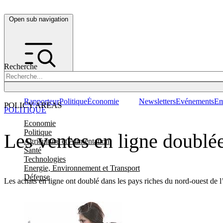
Open sub navigation
Recherche
Rapporteur
Politique
Économie
Newsletters
Evénements
Em
POLICY AREAS
POLITIQUE
Economie
Politique
Les ventes en ligne doublée
Agriculture et Alimentation
Santé
Technologies
Energie, Environnement et Transport
Défense
Les achats en ligne ont doublé dans les pays riches du nord-ouest de 