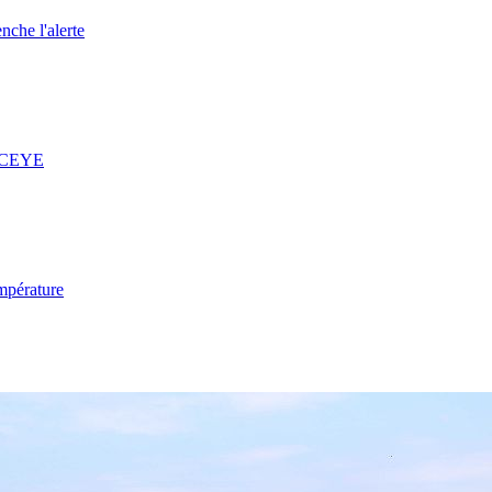
nche l'alerte
 ICEYE
mpérature