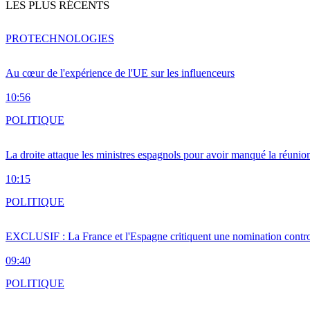
LES PLUS RÉCENTS
PRO
TECHNOLOGIES
Au cœur de l'expérience de l'UE sur les influenceurs
10:56
POLITIQUE
La droite attaque les ministres espagnols pour avoir manqué la réunio
10:15
POLITIQUE
EXCLUSIF : La France et l'Espagne critiquent une nomination cont
09:40
POLITIQUE