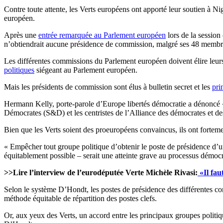
Contre toute attente, les Verts européens ont apporté leur soutien à 
européen.
Après une
entrée remarquée au Parlement européen
lors de la session
n’obtiendrait aucune présidence de commission, malgré ses 48 membres.
Les différentes commissions du Parlement européen doivent élire leurs 
politiques
siégeant au Parlement européen.
Mais les présidents de commission sont élus à bulletin secret et les
pri
Hermann Kelly, porte-parole d’Europe libertés démocratie a dénoncé « u
Démocrates (S&D) et les centristes de l’Alliance des démocrates et 
Bien que les Verts soient des proeuropéens convaincus, ils ont forteme
« Empêcher tout groupe politique d’obtenir le poste de présidence d’un
équitablement possible – serait une atteinte grave au processus démoc
>>Lire l’interview de l’eurodéputée Verte Michèle Rivasi:
«Il fau
Selon le système D’Hondt, les postes de présidence des différentes c
méthode équitable de répartition des postes clefs.
Or, aux yeux des Verts, un accord entre les principaux groupes politique