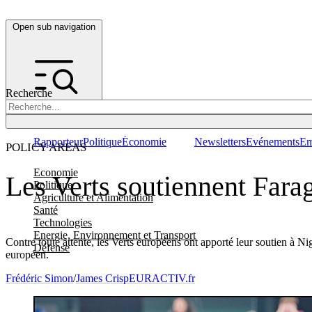
Open sub navigation
Recherche
Rapporteur
Politique
Économie
Newsletters
Evénements
Em
POLICY AREAS
Economie
Les Verts soutiennent Farag
Politique
Agriculture et Alimentation
Santé
Technologies
Energie, Environnement et Transport
Contre toute attente, les Verts européens ont apporté leur soutien à 
Défense
européen.
Frédéric Simon
/
James Crisp
EURACTIV.fr