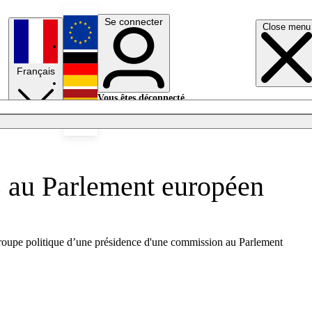
Se connecter
Close menu
English
Français
Deutsch
Vous êtes déconnecté.
Se connecter
Español
Lumières éteintes
es au Parlement européen
n groupe politique d’une présidence d'une commission au Parlement