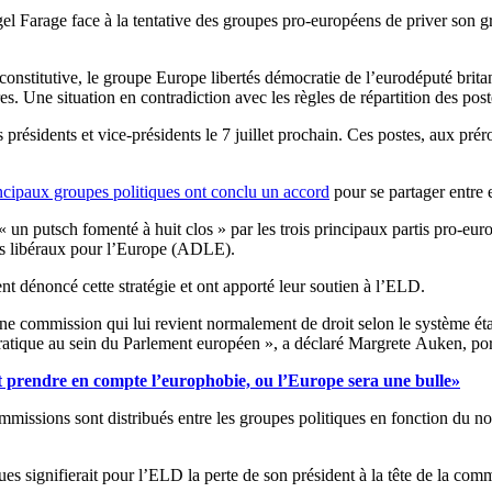
Nigel Farage face à la tentative des groupes pro-européens de priver so
 constitutive, le groupe Europe libertés démocratie de l’eurodéputé br
 Une situation en contradiction avec les règles de répartition des pos
présidents et vice-présidents le 7 juillet prochain. Ces postes, aux pré
ncipaux groupes politiques ont conclu un accord
pour se partager entre e
n putsch fomenté à huit clos » par les trois principaux partis pro-europ
des libéraux pour l’Europe (ADLE).
nt dénoncé cette stratégie et ont apporté leur soutien à l’ELD.
e commission qui lui revient normalement de droit selon le système établ
ratique au sein du Parlement européen », a déclaré Margrete Auken, port
t prendre en compte l’europhobie, ou l’Europe sera une bulle»
ommissions sont distribués entre les groupes politiques en fonction du
s signifierait pour l’ELD la perte de son président à la tête de la commi