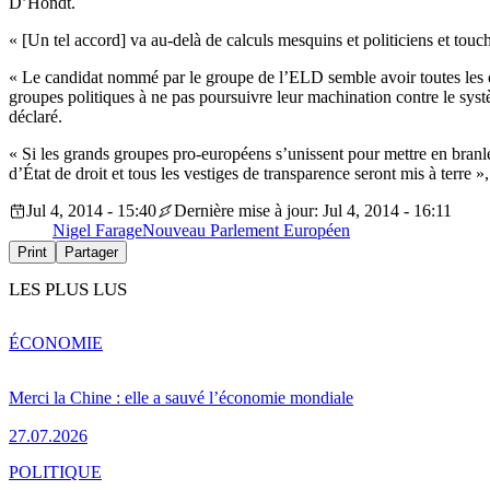
D’Hondt.
« [Un tel accord] va au-delà de calculs mesquins et politiciens et to
« Le candidat nommé par le groupe de l’ELD semble avoir toutes les c
groupes politiques à ne pas poursuivre leur machination contre le sy
déclaré.
« Si les grands groupes pro-européens s’unissent pour mettre en branle 
d’État de droit et tous les vestiges de transparence seront mis à terr
Jul 4, 2014 - 15:40
Dernière mise à jour: Jul 4, 2014 - 16:11
Nigel Farage
Nouveau Parlement Européen
Print
Partager
LES PLUS LUS
ÉCONOMIE
Merci la Chine : elle a sauvé l’économie mondiale
27.07.2026
POLITIQUE