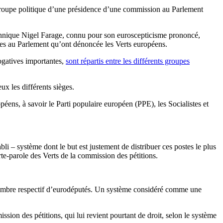
n groupe politique d’une présidence d’une commission au Parlement
itannique Nigel Farage, connu pour son euroscepticisme prononcé,
tes au Parlement qu’ont dénoncée les Verts européens.
rogatives importantes,
sont répartis entre les différents groupes
ux les différents sièges.
éens, à savoir le Parti populaire européen (PPE), les Socialistes et
i – système dont le but est justement de distribuer ces postes le plus
e-parole des Verts de la commission des pétitions.
 nombre respectif d’eurodéputés. Un système considéré comme une
ssion des pétitions, qui lui revient pourtant de droit, selon le système