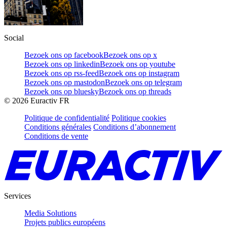
Social
Bezoek ons op facebook
Bezoek ons op x
Bezoek ons op linkedin
Bezoek ons op youtube
Bezoek ons op rss-feed
Bezoek ons op instagram
Bezoek ons op mastodon
Bezoek ons op telegram
Bezoek ons op bluesky
Bezoek ons op threads
©
2026
Euractiv FR
Politique de confidentialité
Politique cookies
Conditions générales
Conditions d’abonnement
Conditions de vente
Services
Media Solutions
Projets publics européens