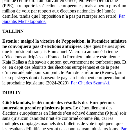
parti de centre droit au pouvoir en Grèce, Nouvelle Démocratie
(PPE), a remporté les élections européennes, mais a perdu plus d’un
million de voix par rapport aux élections nationales de l’année
dernière, tandis que l’opposition n’a pas pu rattraper son retard.
Par
Sarantis Michalopoulos.
TALLINN
Estonie : malgré la victoire de l’opposition, la Première ministre
ne convoquera pas d’élections anticipées.
Quelques heures après
que le président français Emmanuel Macron a annoncé la tenue
d’élections anticipées en France, la Première ministre estonienne
Kaja Kallas a fait savoir que son gouvernement ne tomberait pas. Et
ce, en dépit des résultats des élections européennes et de la perte
d’un eurodéputé pour son parti, le Parti de la réforme (Renew), sur
les sept sièges dont disposera le pays au Parlement européen durant
la prochaine législature (2024-2029).
Par Charles Szumski.
DUBLIN
Côté irlandais, le décompte des résultats des Européennes
pourraient prendre plusieurs jours.
Le dépouillement des
élections européennes en Irlande s’est achevé dimanche (9 juin) soir
sans qu’aucun candidat n’ait été confirmé comme élu, car les
multiples comptages manuels des bulletins de vote impliquent que
les résultats définitifs ne seront pas connus avant plusieurs jours.
Par