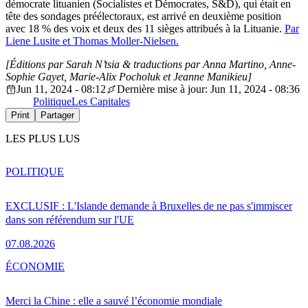
démocrate lituanien (Socialistes et Démocrates, S&D), qui était en
tête des sondages préélectoraux, est arrivé en deuxième position
avec 18 % des voix et deux des 11 sièges attribués à la Lituanie.
Par
Liene Lusite et Thomas Moller-Nielsen.
[Éditions par Sarah N’tsia
& traductions par Anna Martino, Anne-
Sophie Gayet, Marie-Alix Pocholuk et Jeanne Manikieu]
Jun 11, 2024 - 08:12
Dernière mise à jour: Jun 11, 2024 - 08:36
Politique
Les Capitales
Print
Partager
LES PLUS LUS
POLITIQUE
EXCLUSIF : L'Islande demande à Bruxelles de ne pas s'immiscer
dans son référendum sur l'UE
07.08.2026
ÉCONOMIE
Merci la Chine : elle a sauvé l’économie mondiale