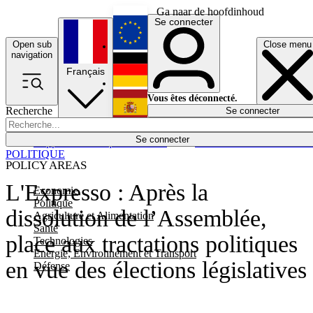
Ga naar de hoofdinhoud
Se connecter
Open sub
Close menu
English
navigation
Français
Deutsch
Vous êtes déconnecté.
Recherche
Se connecter
Español
Lumières éteintes
Se connecter
Rapporteur
Politique
Économie
Newsletters
Evénements
Em
POLITIQUE
POLICY AREAS
L'Expresso : Après la
Economie
Politique
dissolution de l’Assemblée,
Agriculture et Alimentation
Santé
place aux tractations politiques
Technologies
Energie, Environnement et Transport
en vue des élections législatives
Défense