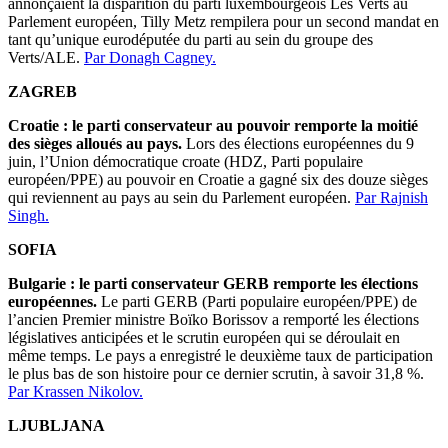
annonçaient la disparition du parti luxembourgeois Les Verts au
Parlement européen, Tilly Metz rempilera pour un second mandat en
tant qu’unique eurodéputée du parti au sein du groupe des
Verts/ALE.
Par Donagh Cagney.
ZAGREB
Croatie : le parti conservateur au pouvoir remporte la moitié
des sièges alloués au pays.
Lors des élections européennes du 9
juin, l’Union démocratique croate (HDZ, Parti populaire
européen/PPE) au pouvoir en Croatie a gagné six des douze sièges
qui reviennent au pays au sein du Parlement européen.
Par Rajnish
Singh.
SOFIA
Bulgarie : le parti conservateur GERB remporte les élections
européennes.
Le parti GERB (Parti populaire européen/PPE) de
l’ancien Premier ministre Boïko Borissov a remporté les élections
législatives anticipées et le scrutin européen qui se déroulait en
même temps. Le pays a enregistré le deuxième taux de participation
le plus bas de son histoire pour ce dernier scrutin, à savoir 31,8 %.
Par Krassen Nikolov.
LJUBLJANA