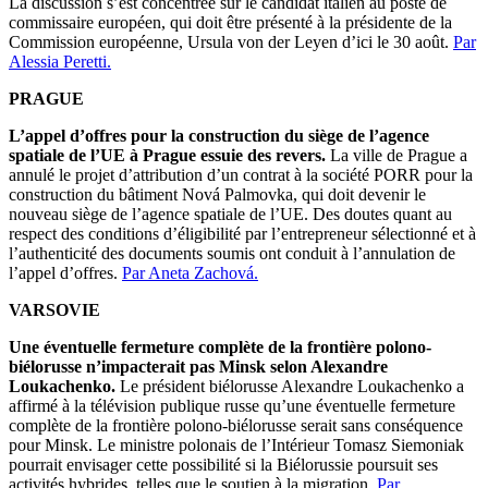
La discussion s’est concentrée sur le candidat italien au poste de
commissaire européen, qui doit être présenté à la présidente de la
Commission européenne, Ursula von der Leyen d’ici le 30 août.
Par
Alessia Peretti.
PRAGUE
L’appel d’offres pour la construction du siège de l’agence
spatiale de l’UE à Prague essuie des revers.
La ville de Prague a
annulé le projet d’attribution d’un contrat à la société PORR pour la
construction du bâtiment Nová Palmovka, qui doit devenir le
nouveau siège de l’agence spatiale de l’UE. Des doutes quant au
respect des conditions d’éligibilité par l’entrepreneur sélectionné et à
l’authenticité des documents soumis ont conduit à l’annulation de
l’appel d’offres.
Par Aneta Zachová.
VARSOVIE
Une éventuelle fermeture complète de la frontière polono-
biélorusse n’impacterait pas Minsk selon Alexandre
Loukachenko.
Le président biélorusse Alexandre Loukachenko a
affirmé à la télévision publique russe qu’une éventuelle fermeture
complète de la frontière polono-biélorusse serait sans conséquence
pour Minsk. Le ministre polonais de l’Intérieur Tomasz Siemoniak
pourrait envisager cette possibilité si la Biélorussie poursuit ses
activités hybrides, telles que le soutien à la migration.
Par