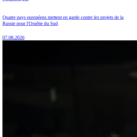
Quatre pays européens mettent en garde contre les projets de la
Russie pour l'Ossétie du Sud
07.08.2026