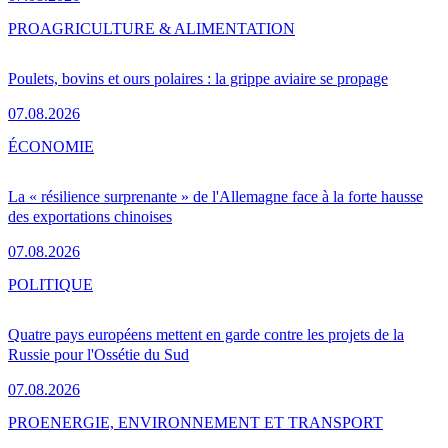
PRO
AGRICULTURE & ALIMENTATION
Poulets, bovins et ours polaires : la grippe aviaire se propage
07.08.2026
ÉCONOMIE
La « résilience surprenante » de l'Allemagne face à la forte hausse
des exportations chinoises
07.08.2026
POLITIQUE
Quatre pays européens mettent en garde contre les projets de la
Russie pour l'Ossétie du Sud
07.08.2026
PRO
ENERGIE, ENVIRONNEMENT ET TRANSPORT