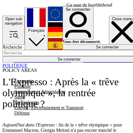
Ga naar de hoofdinhoud
Se connecter
Open sub
Close menu
English
navigation
Français
Deutsch
Vous êtes déconnecté.
Recherche
Se connecter
Español
Lumières éteintes
Se connecter
Rapporteur
Politique
Économie
Newsletters
Evénements
Em
POLITIQUE
POLICY AREAS
L'Expresso : Après la « trêve
Economie
Politique
olympique », la rentrée
Agriculture et Alimentation
Santé
politique ?
Technologies
Energie, Environnement et Transport
Défense
Aujourd'hui dans l'Expresso :
fin de la « trêve olympique » pour
Emmanuel Macron, Giorgia Meloni n'a pas encore tranché le