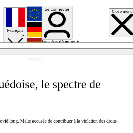
Se connecter
Close menu
English
Français
Deutsch
Vous êtes déconnecté.
Se connecter
Español
Lumières éteintes
uédoise, le spectre de
ovid long, Malte accusée de contribuer à la violation des droits