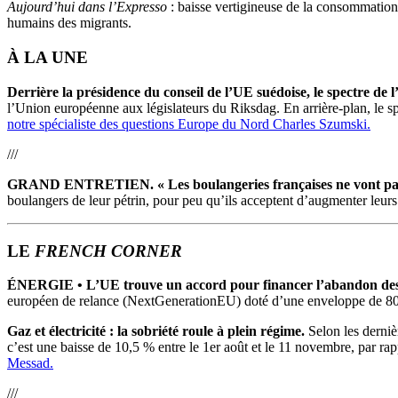
Aujourd’hui dans l’Expresso
: baisse vertigineuse de la consommation
humains des migrants.
À LA UNE
Derrière la présidence du conseil de l’UE suédoise, le spectre de 
l’Union européenne aux législateurs du Riksdag. En arrière-plan, le spec
notre spécialiste des questions Europe du Nord Charles Szumski.
///
GRAND ENTRETIEN. « Les boulangeries françaises ne vont pas
boulangers de leur pétrin, pour peu qu’ils acceptent d’augmenter leurs
LE
FRENCH CORNER
ÉNERGIE •
L’UE trouve un accord pour financer l’abandon des 
européen de relance (NextGenerationEU) doté d’une enveloppe de 800 m
Gaz et électricité : la sobriété roule à plein régime.
Selon les derniè
c’est une baisse de 10,5 % entre le 1er août et le 11 novembre, par r
Messad.
///