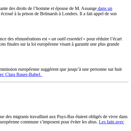
itante des droits de l’homme et épouse de M. Assange
dans un
croué à la prison de Belmarsh à Londres. Il a fait appel de son
ence des rémunérations est «
un outil essentiel
» pour réduire l’écart
s finales sur la loi européenne visant à garantir une plus grande
mmission européenne suggèrent que jusqu’à une personne sur huit
vec Clara Bauer-Babef.
ue des migrants travaillant aux Pays-Bas étaient obligés de vivre dans
on européenne commune s’imposent pour éviter les abus.
Les faits avec