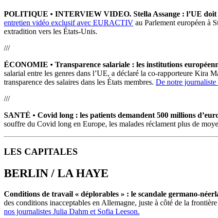
POLITIQUE
•
INTERVIEW VIDEO. Stella Assange : l’UE doit mi
entretien vidéo exclusif avec EURACTIV
au Parlement européen à Str
extradition vers les États-Unis.
///
ÉCONOMIE
•
Transparence salariale : les institutions européen
salarial entre les genres dans l’UE, a déclaré la co-rapporteure Kira
transparence des salaires dans les États membres.
De notre journaliste
///
SANTÉ
•
Covid long : les patients demandent 500 millions d’eur
souffre du Covid long en Europe, les malades réclament plus de moyens
LES CAPITALES
BERLIN / LA HAYE
Conditions de travail « déplorables » : le scandale germano-néerl
des conditions inacceptables en Allemagne, juste à côté de la frontiè
nos journalistes Julia Dahm et Sofia Leeson.