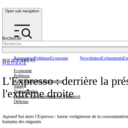
Open sub navigation
Recherche
Rapporteur
Politique
Économie
Newsletters
Evénements
Em
POLICY AREAS
POLITIQUE
Economie
Politique
L'Expresso : derrière la pr
Agriculture et Alimentation
Santé
l'extrême droite
Technologies
Energie, Environnement et Transport
Défense
Aujourd’hui dans l’Expresso
: baisse vertigineuse de la consommation 
humains des migrants