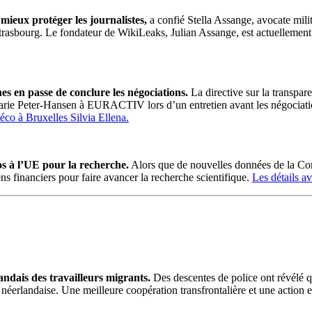
eux protéger les journalistes,
a confié Stella Assange, avocate mil
asbourg. Le fondateur de WikiLeaks, Julian Assange, est actuellement é
nes en passe de conclure les négociations.
La directive sur la transpar
 Marie Peter-Hansen à EURACTIV lors d’un entretien avant les négociation
 éco à Bruxelles Silvia Ellena.
os à l’UE pour la recherche.
Alors que de nouvelles données de la Co
 financiers pour faire avancer la recherche scientifique.
Les détails a
andais des travailleurs migrants.
Des descentes de police ont révélé q
re néerlandaise. Une meilleure coopération transfrontalière et une acti