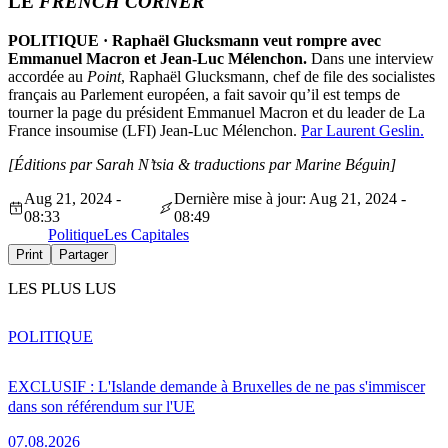
LE
FRENCH CORNER
POLITIQUE · Raphaël Glucksmann veut rompre avec
Emmanuel Macron et Jean-Luc Mélenchon.
Dans une interview
accordée au
Point
, Raphaël Glucksmann, chef de file des socialistes
français au Parlement européen, a fait savoir qu’il est temps de
tourner la page du président Emmanuel Macron et du leader de La
France insoumise (LFI) Jean-Luc Mélenchon.
Par Laurent Geslin.
[Éditions par Sarah N’tsia
& traductions par Marine Béguin]
Aug 21, 2024 -
Dernière mise à jour: Aug 21, 2024 -
08:33
08:49
Politique
Les Capitales
Print
Partager
LES PLUS LUS
POLITIQUE
EXCLUSIF : L'Islande demande à Bruxelles de ne pas s'immiscer
dans son référendum sur l'UE
07.08.2026