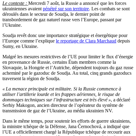
Le contexte :
Mercredi 7 août, la Russie a annoncé que les forces
ukrainiennes avaient
pénétré sur son territoire
. Les combats se sont
déroulés dans le secteur de Soudja, le dernier point de
transbordement de gaz naturel russe vers l’Europe, passant par
l’Ukraine.
Soudja revêt donc une importance stratégique et énergétique pour
l’Europe comme l’explique
le reportage de Clara Marchaud
depuis
Sumy, en Ukraine.
Malgré les mesures restrictives de l’UE pour limiter le flux d’énergie
en provenance de Russie, certains États membres comme la
Slovaquie, la Hongrie et l’Autriche, dépendent toujours du gaz russe
acheminé par le gazoduc de Soudja. Au total, cinq grands gazoducs
traversent la région de Soudja.
« La menace
principale est militaire. Si la Russie commence à
utiliser l’artillerie lourde et les frappes aériennes, le risque de
dommages techniques sur l’infrastructure est très élevé »
, a déclaré
Serhiy Makogon, ancien directeur de l’opérateur du système de
transmission de gaz de l’Ukraine, au média ukrainien NV.
Dans le même temps, pour soutenir les efforts de guerre ukrainiens,
la ministre tchèque de la Défense, Jana Černochová, a indiqué que
l’UE a officiellement chargé la République tchèque de recourir aux