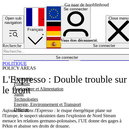
Ga naar de hoofdinhoud
Se connecter
Open sub
Close menu
English
navigation
Français
Deutsch
Vous êtes déconnecté.
Recherche
Se connecter
Español
Lumières éteintes
Se connecter
Rapporteur
Politique
Économie
Newsletters
Evénements
Em
POLITIQUE
POLICY AREAS
L'Expresso : Double trouble sur
Economie
Politique
le front
Agriculture et Alimentation
Santé
Technologies
Energie, Environnement et Transport
Défense
Aujourd'hui dans l'Expresso :
le risque énergétique plane sur
l'Europe, le suspect ukrainien dans l'explosion de Nord Stream
menace les relations germano-polonaises, l’UE donne des gages à
Pékin et abaisse ses droits de douane.