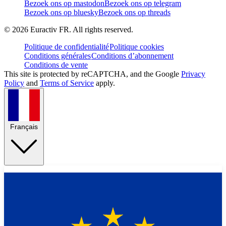
Bezoek ons op mastodon
Bezoek ons op telegram
Bezoek ons op bluesky
Bezoek ons op threads
©
2026
Euractiv FR. All rights reserved.
Politique de confidentialité
Politique cookies
Conditions générales
Conditions d’abonnement
Conditions de vente
This site is protected by reCAPTCHA, and the Google
Privacy
Policy
and
Terms of Service
apply.
Français