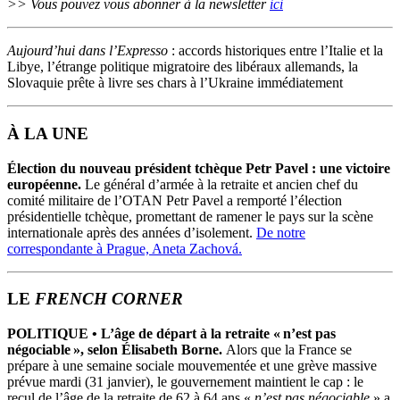
>> Vous pouvez vous abonner à la newsletter
ici
Aujourd’hui dans l’Expresso
: accords historiques entre l’Italie et la
Libye, l’étrange politique migratoire des libéraux allemands, la
Slovaquie prête à livre ses chars à l’Ukraine immédiatement
À LA UNE
Élection du nouveau président tchèque Petr Pavel : une victoire
européenne.
Le général d’armée à la retraite et ancien chef du
comité militaire de l’OTAN Petr Pavel a remporté l’élection
présidentielle tchèque, promettant de ramener le pays sur la scène
internationale après des années d’isolement.
De notre
correspondante à Prague, Aneta Zachová.
LE
FRENCH CORNER
POLITIQUE
•
L’âge de départ à la retraite « n’est pas
négociable », selon Élisabeth Borne.
Alors que la France se
prépare à une semaine sociale mouvementée et une grève massive
prévue mardi (31 janvier), le gouvernement maintient le cap : le
recul de l’âge de la retraite de 62 à 64 ans «
n’est pas négociable
» a