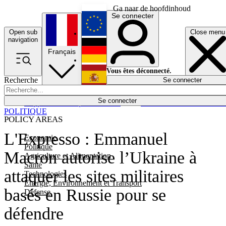
Ga naar de hoofdinhoud
Se connecter
Open sub
Close menu
English
navigation
Français
Deutsch
Vous êtes déconnecté.
Recherche
Se connecter
Español
Lumières éteintes
Se connecter
Rapporteur
Politique
Économie
Newsletters
Evénements
Em
POLITIQUE
POLICY AREAS
L'Expresso : Emmanuel
Economie
Politique
Macron autorise l’Ukraine à
Agriculture et Alimentation
Santé
attaquer les sites militaires
Technologies
Energie, Environnement et Transport
basés en Russie pour se
Défense
défendre