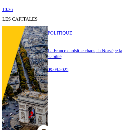
10:36
LES CAPITALES
POLITIQUE
La France choisit le chaos, la Norvège la
stabilité
09.09.2025