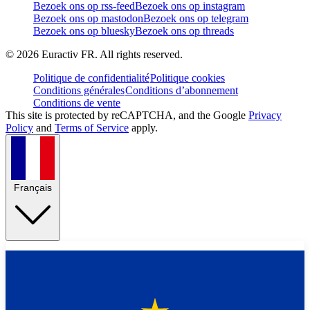
Bezoek ons op rss-feed
Bezoek ons op instagram
Bezoek ons op mastodon
Bezoek ons op telegram
Bezoek ons op bluesky
Bezoek ons op threads
©
2026
Euractiv FR. All rights reserved.
Politique de confidentialité
Politique cookies
Conditions générales
Conditions d’abonnement
Conditions de vente
This site is protected by reCAPTCHA, and the Google
Privacy
Policy
and
Terms of Service
apply.
Français