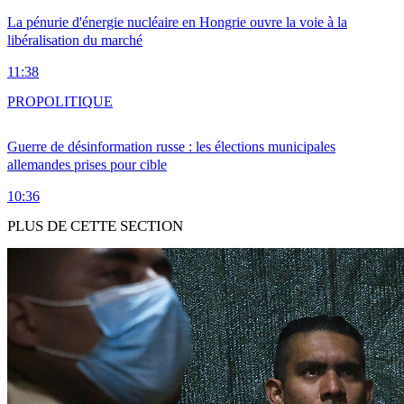
La pénurie d'énergie nucléaire en Hongrie ouvre la voie à la
libéralisation du marché
11:38
PRO
POLITIQUE
Guerre de désinformation russe : les élections municipales
allemandes prises pour cible
10:36
PLUS DE CETTE SECTION