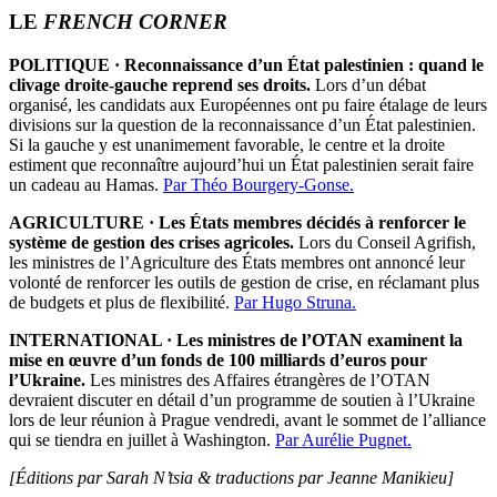
LE
FRENCH CORNER
POLITIQUE · Reconnaissance d’un État palestinien : quand le
clivage droite-gauche reprend ses droits.
Lors d’un débat
organisé, les candidats aux Européennes ont pu faire étalage de leurs
divisions sur la question de la reconnaissance d’un État palestinien.
Si la gauche y est unanimement favorable, le centre et la droite
estiment que reconnaître aujourd’hui un État palestinien serait faire
un cadeau au Hamas.
Par Théo Bourgery-Gonse.
AGRICULTURE · Les États membres décidés à renforcer le
système de gestion des crises agricoles.
Lors du Conseil Agrifish,
les ministres de l’Agriculture des États membres ont annoncé leur
volonté de renforcer les outils de gestion de crise, en réclamant plus
de budgets et plus de flexibilité.
Par Hugo Struna.
INTERNATIONAL · Les ministres de l’OTAN examinent la
mise en œuvre d’un fonds de 100 milliards d’euros pour
l’Ukraine.
Les ministres des Affaires étrangères de l’OTAN
devraient discuter en détail d’un programme de soutien à l’Ukraine
lors de leur réunion à Prague vendredi, avant le sommet de l’alliance
qui se tiendra en juillet à Washington.
Par Aurélie Pugnet.
[Éditions par Sarah N’tsia
& traductions par Jeanne Manikieu]