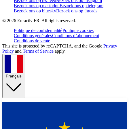
Bezoek ons op rss-feed
Bezoek ons op instagram
Bezoek ons op mastodon
Bezoek ons op telegram
Bezoek ons op bluesky
Bezoek ons op threads
©
2026
Euractiv FR. All rights reserved.
Politique de confidentialité
Politique cookies
Conditions générales
Conditions d’abonnement
Conditions de vente
This site is protected by reCAPTCHA, and the Google
Privacy
Policy
and
Terms of Service
apply.
Français