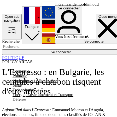
Ga naar de hoofdinhoud
Se connecter
Open sub
Close menu
English
navigation
Français
Deutsch
Vous êtes déconnecté.
Recherche
Se connecter
Español
Lumières éteintes
Se connecter
Rapporteur
Politique
Économie
Newsletters
Evénements
Em
POLITIQUE
POLICY AREAS
L'Expresso : en Bulgarie, les
Economie
Politique
centrales à charbon risquent
Agriculture et Alimentation
Santé
d'être arrêtées
Technologies
Energie, Environnement et Transport
Défense
Aujourd’hui dans l’Expresso
: Emmanuel Macron et l'Angola,
élections italiennes, fuite de documents classifiés de l'OTAN &