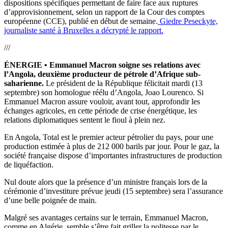
dispositions spécifiques permettant de faire face aux ruptures
d’approvisionnement, selon un
rapport
de la Cour des comptes
européenne (CCE), publié en début de semaine.
Giedre Peseckyte,
journaliste santé à Bruxelles a décrypté le rapport.
///
ÉNERGIE • Emmanuel Macron soigne ses relations avec
l’Angola, deuxième producteur de pétrole d’Afrique sub-
saharienne.
Le président de la République félicitait mardi (13
septembre) son homologue réélu d’Angola, Joao Lourenco. Si
Emmanuel Macron assure vouloir, avant tout, approfondir les
échanges agricoles, en cette période de crise énergétique, les
relations diplomatiques sentent le fioul à plein nez.
En Angola, Total est le premier acteur pétrolier du pays, pour une
production estimée à plus de 212 000 barils par jour. Pour le gaz, la
société française dispose d’importantes infrastructures de production
de liquéfaction.
Nul doute alors que la présence d’un ministre français lors de la
cérémonie d’investiture prévue jeudi (15 septembre) sera l’assurance
d’une belle poignée de main.
Malgré ses avantages certains sur le terrain, Emmanuel Macron,
comme en Algérie, semble s’être fait griller la politesse par le