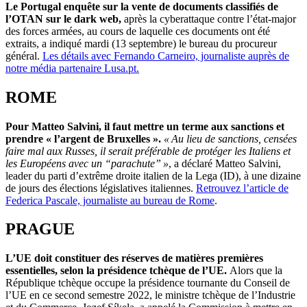
Le Portugal enquête sur la vente de documents classifiés de
l’OTAN sur le dark web,
après la cyberattaque contre
l’
état-major
des forces armées, au cours de laquelle ces documents ont été
extraits, a indiqué mardi (
13
septembre) le bureau du procureur
général.
Les détails avec Fernando Carneiro, journaliste auprès de
notre média partenaire Lusa.pt.
ROME
Pour Matteo Salvini, il faut mettre un terme aux sanctions et
prendre « l’argent de
Bruxelles ».
«
Au lieu de sanctions, censées
faire mal aux Russes, il serait préférable de protéger les Italiens et
les Européens avec un
“
parachute
”
»
, a déclaré Matteo Salvini,
leader du parti d’extrême droite italien de la Lega (ID), à une dizaine
de jours des élections législatives italiennes.
Retrouvez l’article de
Federica Pascale, journaliste au bureau de Rome
.
PRAGUE
L’UE doit constituer des réserves de matières premières
essentielles, selon la présidence tchèque de l’UE.
Alors que la
République tchèque occupe la présidence tournante du Conseil de
l’UE en ce second semestre 2022, le ministre tchèque de
l’
Industrie