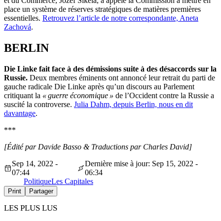
et du Commerce, Jozef Síkela, a appelé la Commission à mettre en
place un système de réserves stratégiques de matières premières
essentielles.
Retrouvez l’article de notre correspondante, Aneta
Zachová
.
BERLIN
Die Linke fait face à des démissions suite à des désaccords sur la
Russie.
Deux membres éminents ont annoncé leur retrait du parti de
gauche radicale Die Linke après
qu’
un discours au Parlement
critiquant la
«
guerre économique
»
de
l’
Occident contre la Russie a
suscité la controverse.
Julia Dahm, depuis Berlin, nous en dit
davantage
.
***
[Édité par Davide Basso & Traductions par Charles David]
Sep 14, 2022 -
Dernière mise à jour: Sep 15, 2022 -
07:44
06:34
Politique
Les Capitales
Print
Partager
LES PLUS LUS