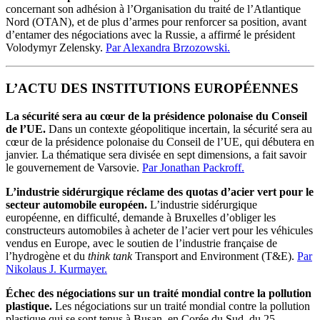
concernant son adhésion à l’Organisation du traité de l’Atlantique
Nord (OTAN), et de plus d’armes pour renforcer sa position, avant
d’entamer des négociations avec la Russie, a affirmé le président
Volodymyr Zelensky.
Par Alexandra Brzozowski.
L’ACTU DES INSTITUTIONS EUROPÉENNES
La sécurité sera au cœur de la présidence polonaise du Conseil
de l’UE.
Dans un contexte géopolitique incertain, la sécurité sera au
cœur de la présidence polonaise du Conseil de l’UE, qui débutera en
janvier. La thématique sera divisée en sept dimensions, a fait savoir
le gouvernement de Varsovie.
Par Jonathan Packroff.
L’industrie sidérurgique réclame des quotas d’acier vert pour le
secteur automobile européen.
L’industrie sidérurgique
européenne, en difficulté, demande à Bruxelles d’obliger les
constructeurs automobiles à acheter de l’acier vert pour les véhicules
vendus en Europe, avec le soutien de l’industrie française de
l’hydrogène et du
think tank
Transport and Environment (T&E).
Par
Nikolaus J. Kurmayer.
Échec des négociations sur un traité mondial contre la pollution
plastique.
Les négociations sur un traité mondial contre la pollution
plastique qui se sont tenus à Busan, en Corée du Sud, du 25