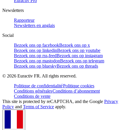
Euractiv Pro
Newsletters
Rapporteur
Newsletters en anglais
Social
Bezoek ons op facebook
Bezoek ons op x
Bezoek ons op linkedin
Bezoek ons op youtube
Bezoek ons op rss-feed
Bezoek ons op instagram
Bezoek ons op mastodon
Bezoek ons op telegram
Bezoek ons op bluesky
Bezoek ons op threads
©
2026
Euractiv FR. All rights reserved.
Politique de confidentialité
Politique cookies
Conditions générales
Conditions d’abonnement
Conditions de vente
This site is protected by reCAPTCHA, and the Google
Privacy
Policy
and
Terms of Service
apply.