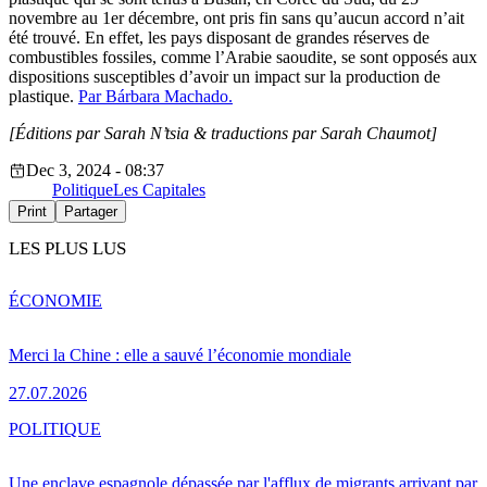
novembre au 1er décembre, ont pris fin sans qu’aucun accord n’ait
été trouvé. En effet, les pays disposant de grandes réserves de
combustibles fossiles, comme l’Arabie saoudite, se sont opposés aux
dispositions susceptibles d’avoir un impact sur la production de
plastique.
Par Bárbara Machado.
[Éditions par Sarah N’tsia
& traductions par Sarah Chaumot]
Dec 3, 2024 - 08:37
Politique
Les Capitales
Print
Partager
LES PLUS LUS
ÉCONOMIE
Merci la Chine : elle a sauvé l’économie mondiale
27.07.2026
POLITIQUE
Une enclave espagnole dépassée par l'afflux de migrants arrivant par