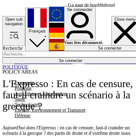
Ga naar de hoofdinhoud
Se connecter
Open sub
Close menu
English
navigation
Français
Deutsch
Vous êtes déconnecté.
Recherche
Se connecter
Español
Lumières éteintes
Se connecter
Rapporteur
Politique
Économie
Newsletters
Evénements
Em
POLITIQUE
POLICY AREAS
L'Expresso : En cas de censure,
Economie
Politique
faut-il craindre un scénario à la
Agriculture et Alimentation
Santé
grecque ?
Technologies
Energie, Environnement et Transport
Défense
Aujourd'hui dans l'Expresso :
en cas de censure, faut-il craindre un
scénario à la grecque ? des partis de droite et d’extrême droite issus